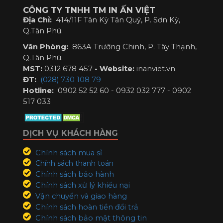
CÔNG TY TNHH TM IN ẤN VIỆT
Địa Chỉ:
414/11F Tân Kỳ Tân Quý, P. Sơn Kỳ,
Q.Tân Phú.
Văn Phòng:
863A Trường Chinh, P. Tây Thạnh,
Q.Tân Phú.
MST:
0312 678 457
-
Website:
inanviet.vn
ĐT:
(028) 730 108 79
Hotline:
0902 52 52 60 - 0932 032 777 - 0902
517 033
DỊCH VỤ KHÁCH HÀNG
Chính sách mua sỉ
Chính sách thanh toán
Chính sách bảo hành
Chính sách xử lý khiếu nại
Vận chuyển và giao hàng
Chính sách hoàn tiền đổi trả
Chính sách bảo mật thông tin