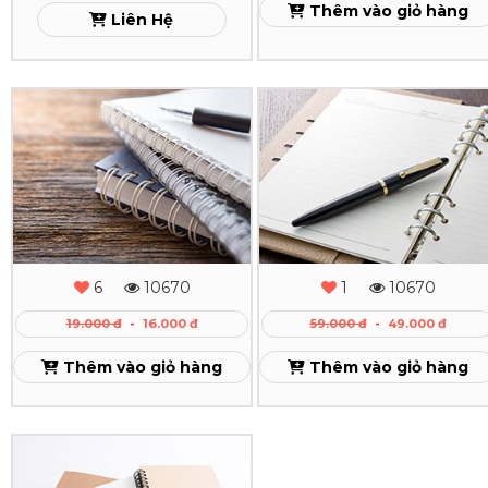
Xem
Thêm vào giỏ hàng
Liên Hệ
In
In
Sổ
Sổ
Tay
Tay
Gáy
Gáy
Lò
Còng
6
10670
1
10670
Xo
Cao
19.000 đ
-
16.000 đ
59.000 đ
-
49.000 đ
Theo
Cấp
Thêm vào giỏ hàng
Thêm vào giỏ hàng
Yêu
Xem
Cầu
In
Xem