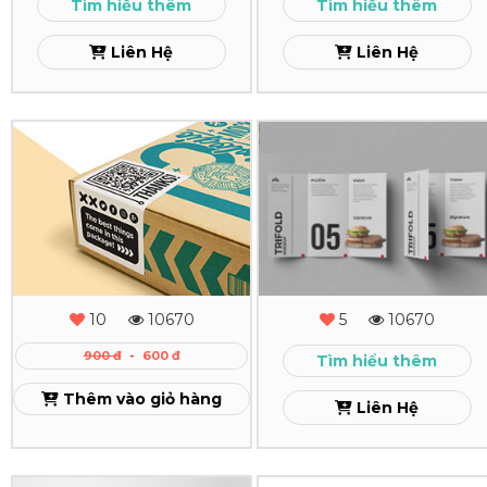
Tìm hiểu thêm
Tìm hiểu thêm
Cầu
Liên Hệ
Liên Hệ
Xem
In
In
Nhãn
Tờ
Decal
Rơi
Xem
Xem
10
10670
5
10670
900 đ
-
600 đ
Tìm hiểu thêm
Thêm vào giỏ hàng
Liên Hệ