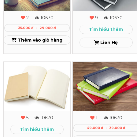
Bìa
Bồi
Cứng
Bìa
2
10670
9
10670
Theo
Cứng
35.000 đ
-
29.000 đ
Tìm hiểu thêm
Yêu
Dán
Thêm vào giỏ hàng
Liên Hệ
Cầu
Gáy
Xem
Xem
In
In
Sổ
Sổ
Tay
Tay
Dán
Da
Gáy
Dán
5
10670
1
10670
Gáy
Xem
49.000 đ
-
39.000 đ
Tìm hiểu thêm