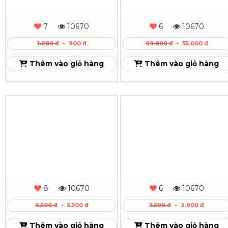
Đề
-
Công
Danh
7
10670
6
10670
Ty
Thiếp
1.200 đ
-
900 đ
69.000 đ
-
55.000 đ
(Letterhead)
-
Thêm vào giỏ hàng
Thêm vào giỏ hàng
Card
Xem
Visite
In
In
Giá
Folder
Bao
Rẻ
-
Thư
Lấy
Bìa
-
Liền
Kẹp
Phong
TPHCM
8
10670
6
10670
Hồ
Bì
6.500 đ
-
5.500 đ
3.500 đ
-
2.900 đ
Xem
Sơ
Công
Thêm vào giỏ hàng
Thêm vào giỏ hàng