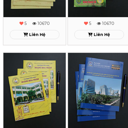
HƯỜNG
COMBI
HK
Xem
5
10670
5
10670
Xem
Liên Hệ
Liên Hệ
In
In
Tập
Tập
Học
Học
Sinh
Sinh
HOÀNG
ĐH
HOA
NGUYỄN
THÁM
TẤT