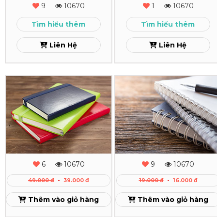
Giá
Gáy
9
10670
1
10670
Rẻ
Xem
Tìm hiểu thêm
Tìm hiểu thêm
TPHCM
Liên Hệ
Liên Hệ
Xem
In
In
Sổ
Sổ
Tay
Tay
Da
Gáy
Dán
Lò
6
10670
9
10670
Gáy
Xo
49.000 đ
-
39.000 đ
19.000 đ
-
16.000 đ
Theo
Xem
Thêm vào giỏ hàng
Thêm vào giỏ hàng
Yêu