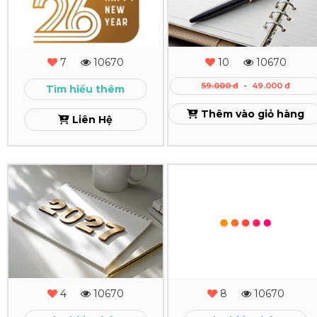
Rẻ
Tết
Tay
TPHCM
Gáy
Xem
Còng
Xem
7
10670
10
10670
Cao
59.000 đ
-
49.000 đ
Tìm hiểu thêm
Cấp
Thêm vào giỏ hàng
Liên Hệ
Xem
In
In
Lịch
Bìa
Độc
Bằng
Quyền
Khen
Theo
Xem
4
10670
8
10670
Yêu