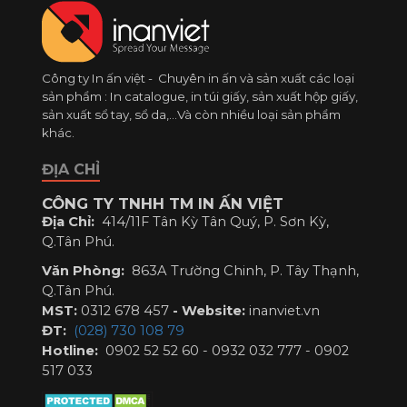
Công ty In ấn việt - Chuyên in ấn và sản xuất các loại
sản phẩm : In catalogue, in túi giấy, sản xuất hộp giấy,
sản xuất sổ tay, sổ da,...Và còn nhiều loại sản phẩm
khác.
ĐỊA CHỈ
CÔNG TY TNHH TM IN ẤN VIỆT
Địa Chỉ:
414/11F Tân Kỳ Tân Quý, P. Sơn Kỳ,
Q.Tân Phú.
Văn Phòng:
863A Trường Chinh, P. Tây Thạnh,
Q.Tân Phú.
MST:
0312 678 457
-
Website:
inanviet.vn
ĐT:
(028) 730 108 79
Hotline:
0902 52 52 60 - 0932 032 777 - 0902
517 033