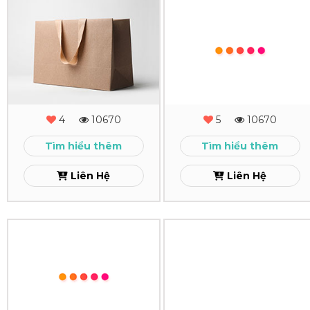
In
In
Túi
Sổ
Giấy
Tay
Giá
-
Rẻ
Sổ
4
10670
5
10670
Theo
Còng
Tìm hiểu thêm
Tìm hiểu thêm
Yêu
Xem
Liên Hệ
Liên Hệ
Cầu
TPHCM
In
In
Xem
Giấy
Name
Tiêu
Card