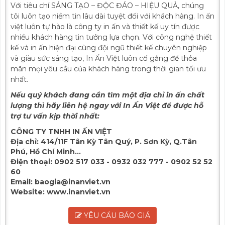
Với tiêu chí SÁNG TẠO – ĐỘC ĐÁO – HIỆU QUẢ, chúng
tôi luôn tạo niềm tin lâu dài tuyệt đối với khách hàng. In ấn
việt luôn tự hào là công ty in ấn và thiết kế uy tín được
nhiều khách hàng tin tưởng lựa chọn. Với công nghệ thiết
kế và in ấn hiện đại cùng đội ngũ thiết kế chuyên nghiệp
và giàu sức sáng tạo, In Ấn Việt luôn cố gắng để thỏa
mãn mọi yêu cầu của khách hàng trong thời gian tối ưu
nhất.
Nếu quý khách đang cần tìm một địa chỉ in ấn chất
lượng thì hãy liên hệ ngay với In Ấn Việt để được hỗ
trợ tư vấn kịp thời nhất:
CÔNG TY TNHH IN ẤN VIỆT
Địa chỉ:
414/11F Tân Kỳ Tân Quý, P. Sơn Kỳ, Q.Tân
Phú, Hồ Chí Minh...
Điện thoại:
0902 517 033 - 0932 032 777 - 0902 52 52
60
Email:
baogia@inanviet.vn
Website:
www.inanviet.vn
YÊU CẦU BÁO GIÁ