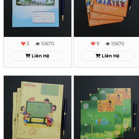
TRẦN
SỔ
CAO
BÁO
VÂN
BÀI
NTT
3
10670
9
10670
Xem
Liên Hệ
Liên Hệ
Xem
In
In
Tập
Tập
Học
Học
Sinh
Sinh
NGỌC
NANO