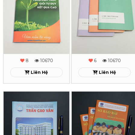
Học
Học
Sinh
Sinh
Toán
Line
Titan
Notebook
Xem
Xem
8
10670
6
10670
Liên Hệ
Liên Hệ
In
In
Tập
Tập
Học
Học
Sinh
Sinh