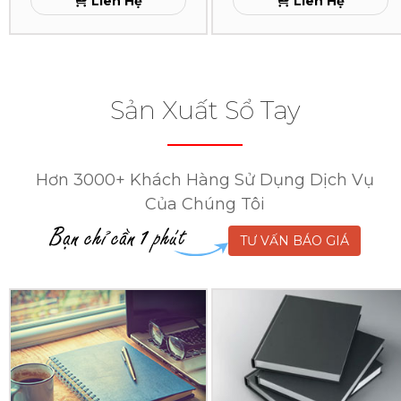
Liên Hệ
Liên Hệ
Sản Xuất Sổ Tay
Hơn 3000+ Khách Hàng Sử Dụng Dịch Vụ
Của Chúng Tôi
TƯ VẤN BÁO GIÁ
In
In
Sổ
Sổ
Tay
Tay