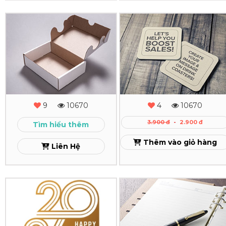
Cầu
In
In
Xem
Hộp
Đế
Bồi
Lót
Carton
Ly
Giấy
Xem
9
10670
4
10670
-
3.900 đ
-
2.900 đ
Tìm hiểu thêm
Miếng
Thêm vào giỏ hàng
Liên Hệ
Lót
Ly
Giấy
In
In
Giá
Lịch
Sổ