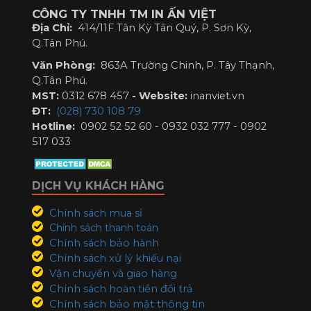
CÔNG TY TNHH TM IN ẤN VIỆT
Địa Chỉ:
414/11F Tân Kỳ Tân Quý, P. Sơn Kỳ,
Q.Tân Phú.
Văn Phòng:
863A Trường Chinh, P. Tây Thạnh,
Q.Tân Phú.
MST:
0312 678 457
-
Website:
inanviet.vn
ĐT:
(028) 730 108 79
Hotline:
0902 52 52 60 - 0932 032 777 - 0902
517 033
DỊCH VỤ KHÁCH HÀNG
Chính sách mua sỉ
Chính sách thanh toán
Chính sách bảo hành
Chính sách xử lý khiếu nại
Vận chuyển và giao hàng
Chính sách hoàn tiền đổi trả
Chính sách bảo mật thông tin