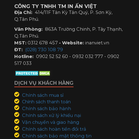
CÔNG TY TNHH TM IN ẤN VIỆT
Địa Chỉ:
414/11F Tân Kỳ Tân Quý, P. Sơn Kỳ,
Q.Tân Phú.
Văn Phòng:
863A Trường Chinh, P. Tây Thạnh,
Q.Tân Phú.
MST:
0312 678 457
-
Website:
inanviet.vn
ĐT:
(028) 730 108 79
Hotline:
0902 52 52 60 - 0932 032 777 - 0902
517 033
DỊCH VỤ KHÁCH HÀNG
Chính sách mua sỉ
Chính sách thanh toán
Chính sách bảo hành
Chính sách xử lý khiếu nại
Vận chuyển và giao hàng
Chính sách hoàn tiền đổi trả
Chính sách bảo mật thông tin