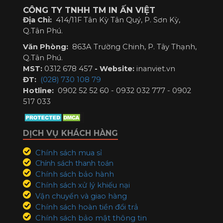
CÔNG TY TNHH TM IN ẤN VIỆT
Địa Chỉ:
414/11F Tân Kỳ Tân Quý, P. Sơn Kỳ,
Q.Tân Phú.
Văn Phòng:
863A Trường Chinh, P. Tây Thạnh,
Q.Tân Phú.
MST:
0312 678 457
-
Website:
inanviet.vn
ĐT:
(028) 730 108 79
Hotline:
0902 52 52 60 - 0932 032 777 - 0902
517 033
DỊCH VỤ KHÁCH HÀNG
Chính sách mua sỉ
Chính sách thanh toán
Chính sách bảo hành
Chính sách xử lý khiếu nại
Vận chuyển và giao hàng
Chính sách hoàn tiền đổi trả
Chính sách bảo mật thông tin