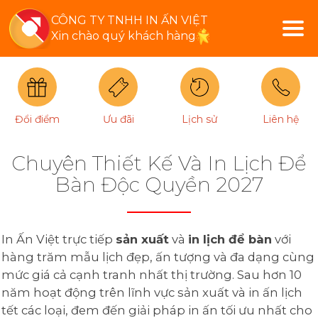
CÔNG TY TNHH IN ẤN VIỆT
Xin chào quý khách hàng
Đổi điểm
Ưu đãi
Lịch sử
Liên hệ
Chuyên Thiết Kế Và In Lịch Để
Bàn Độc Quyền 2027
In Ấn Việt trực tiếp
sản xuất
và
in lịch để bàn
với
hàng trăm mẫu lịch đẹp, ấn tượng và đa dạng cùng
mức giá cả cạnh tranh nhất thị trường. Sau hơn 10
năm hoạt động trên lĩnh vực sản xuất và in ấn lịch
tết các loại, đem đến giải pháp in ấn tối ưu nhất cho