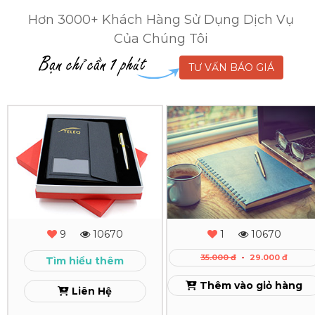
Hơn 3000+ Khách Hàng Sử Dụng Dịch Vụ
Của Chúng Tôi
TƯ VẤN BÁO GIÁ
Combo
In
Quà
Sổ
Tặng
Tay
Sổ
Bìa
Tay
Cứng
9
10670
1
10670
Cao
Theo
35.000 đ
-
29.000 đ
Tìm hiểu thêm
Cấp
Yêu
Thêm vào giỏ hàng
Liên Hệ
Cầu
Xem