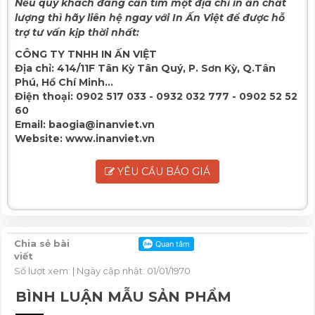
Nếu quý khách đang cần tìm một địa chỉ in ấn chất
lượng thì hãy liên hệ ngay với In Ấn Việt để được hỗ
trợ tư vấn kịp thời nhất:
CÔNG TY TNHH IN ẤN VIỆT
Địa chỉ:
414/11F Tân Kỳ Tân Quý, P. Sơn Kỳ, Q.Tân
Phú, Hồ Chí Minh...
Điện thoại:
0902 517 033 - 0932 032 777 - 0902 52 52
60
Email:
baogia@inanviet.vn
Website:
www.inanviet.vn
YÊU CẦU BÁO GIÁ
Chia sẻ bài
viết
Số lượt xem:
| Ngày cập nhật: 01/01/1970
BÌNH LUẬN MẪU SẢN PHẨM