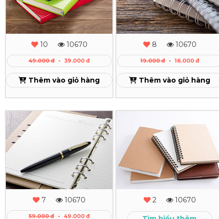
Tay
Tay
Da
Gáy
Dán
Lò
10
10670
8
10670
Gáy
Xo
49.000 đ
-
39.000 đ
19.000 đ
-
16.000 đ
Theo
Xem
Thêm vào giỏ hàng
Thêm vào giỏ hàng
Yêu
Cầu
In
In
Xem
Sổ
Sổ
Tay
Tay
Gáy
-
Còng
Sổ
7
10670
2
10670
Cao
Còng
59.000 đ
-
49.000 đ
Tìm hiểu thêm