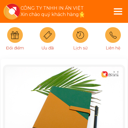
CÔNG TY TNHH IN ẤN VIỆT
Xin chào quý khách hàng
Đổi điểm
Ưu đãi
Lịch sử
Liên hệ