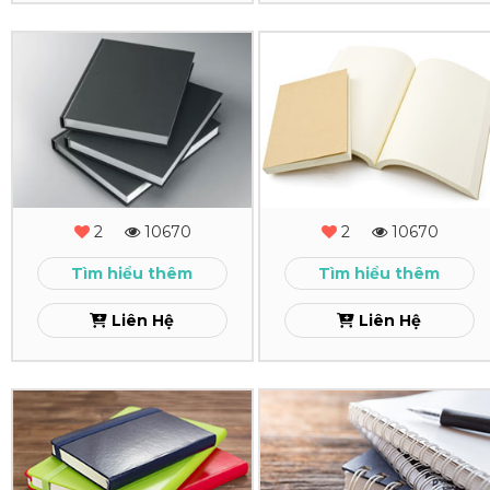
Xem
In
In
Sổ
Sổ
Tay
Tay
Bồi
Dán
Bìa
Gáy
2
10670
2
10670
Cứng
Xem
Tìm hiểu thêm
Tìm hiểu thêm
Dán
Liên Hệ
Liên Hệ
Gáy
Xem
In
In
Sổ
Sổ