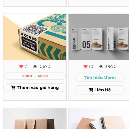
Xem
In
In
Nhãn
Tờ
Decal
Rơi
Xem
Xem
7
10670
10
10670
900 đ
-
600 đ
Tìm hiểu thêm
Thêm vào giỏ hàng
Liên Hệ
In
In
Túi
Sổ