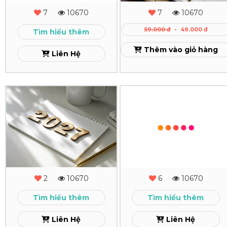
Còng
Xem
7
10670
7
10670
Cao
59.000 đ
-
49.000 đ
Tìm hiểu thêm
Cấp
Thêm vào giỏ hàng
Liên Hệ
Xem
In
In
Lịch
Bìa
Độc
Bằng
Quyền
Khen
Theo
Xem
2
10670
6
10670
Yêu
Tìm hiểu thêm
Tìm hiểu thêm
Cầu
Liên Hệ
Liên Hệ