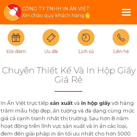
CÔNG TY TNHH IN ẤN VIỆT
Xin chào quý khách hàng
Đổi điểm
Ưu đãi
Lịch sử
Liên hệ
Chuyên Thiết Kế Và In Hộp Giấy
Giá Rẻ
In Ấn Việt trực tiếp
sản xuất
và
in hộp giấy
với hàng
trăm mẫu hộp đẹp, ấn tượng và đa dạng cùng mức
giá cả cạnh tranh nhất thị trường. Sau hơn 8 năm
hoạt động trên lĩnh vực sản xuất và in ấn các loại,
đem đến giải pháp in ấn tối ưu nhất cho hơn 5000