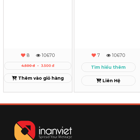
In
In
TPHCM
Rẻ
Bao
Hộp
TPHCM
Xem
Lì
Giấy
Xem
Xì
Xem
Giá
8
10670
7
10670
Sỉ
4.500 đ
-
3.500 đ
Tìm hiểu thêm
Tại
Thêm vào giỏ hàng
Liên Hệ
TPHCM
Xem