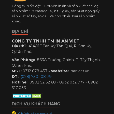
Công ty In ấn việt - Chuyên in ấn và sản xuất các loại
sản phẩm : In catalogue, in túi giấy, sản xuất hộp giấy,
sản xuất sổ tay, sổ da,...Và còn nhiều loại sản phẩm
khác.
ĐỊA CHỈ
CÔNG TY TNHH TM IN ẤN VIỆT
Địa Chỉ:
414/11F Tân Kỳ Tân Quý, P. Sơn Kỳ,
Q.Tân Phú.
Văn Phòng:
863A Trường Chinh, P. Tây Thạnh,
Q.Tân Phú.
MST:
0312 678 457
-
Website:
inanviet.vn
ĐT:
(028) 730 108 79
Hotline:
0902 52 52 60 - 0932 032 777 - 0902
517 033
DỊCH VỤ KHÁCH HÀNG