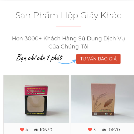
Sản Phẩm Hộp Giấy Khác
Hơn 3000+ Khách Hàng Sử Dụng Dịch Vụ
Của Chúng Tôi
TƯ VẤN BÁO GIÁ
In
In
Hộp
Hộp
Giấy
Giấy
Ohbama
Ngọc
An
Xem
4
10670
3
10670