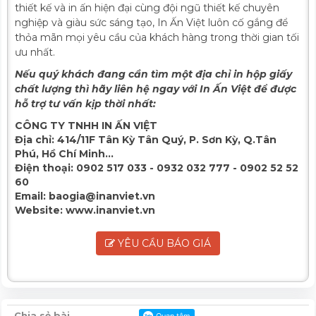
thiết kế và in ấn hiện đại cùng đội ngũ thiết kế chuyên
nghiệp và giàu sức sáng tạo, In Ấn Việt luôn cố gắng để
thỏa mãn mọi yêu cầu của khách hàng trong thời gian tối
ưu nhất.
Nếu quý khách đang cần tìm một địa chỉ in hộp giấy
chất lượng thì hãy liên hệ ngay với In Ấn Việt để được
hỗ trợ tư vấn kịp thời nhất:
CÔNG TY TNHH IN ẤN VIỆT
Địa chỉ:
414/11F Tân Kỳ Tân Quý, P. Sơn Kỳ, Q.Tân
Phú, Hồ Chí Minh...
Điện thoại:
0902 517 033 - 0932 032 777 - 0902 52 52
60
Email:
baogia@inanviet.vn
Website:
www.inanviet.vn
YÊU CẦU BÁO GIÁ
Chia sẻ bài