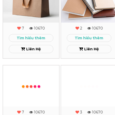
Giấy
Tay
Giá
-
Rẻ
Sổ
7
10670
2
10670
Theo
Còng
Tìm hiểu thêm
Tìm hiểu thêm
Yêu
Xem
Liên Hệ
Liên Hệ
Cầu
TPHCM
In
In
Xem
Giấy
Name
Tiêu
Card
Đề
-
Công
Danh
7
10670
3
10670