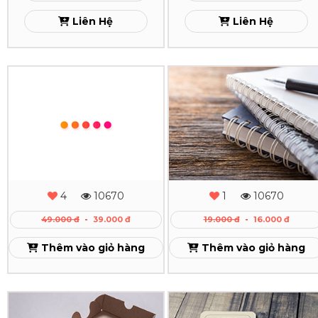
TPHCM
Liên Hệ
Liên Hệ
Xem
In
In
Sổ
Sổ
Tay
Tay
Da
Gáy
Dán
Lò
4
10670
1
10670
Gáy
Xo
49.000 đ
-
39.000 đ
19.000 đ
-
16.000 đ
Theo
Xem
Thêm vào giỏ hàng
Thêm vào giỏ hàng
Yêu
Cầu
In
In