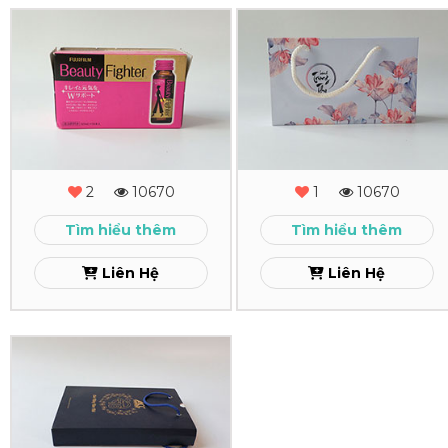
In
In
Hộp
Hộp
Giấy
Giấy
Beauty
Bánh
Trung
Xem
2
10670
1
10670
Thu
Tìm hiểu thêm
Tìm hiểu thêm
Xem
Liên Hệ
Liên Hệ
In
Hộp
Giấy