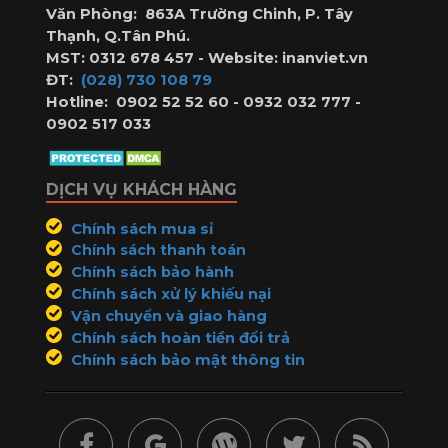
thương
Văn Phòng:
863A Trường Chinh, P. Tây
diện
hiệu
Thạnh, Q.Tân Phú.
quán
quán
MST:
0312 678 457
-
Website:
inanviet.vn
✓
ĐT:
(028) 730 108 79
lâu hơn.
Duyệt
Hotline:
0902 52 52 60 - 0932 032 777 -
0902 517 033
mẫu
trước
in
DỊCH VỤ KHÁCH HÀNG
–
Hoàn
Chính sách mua sỉ
Tiền
Chính sách thanh toán
100%
Chính sách bảo hành
Nếu
Chính sách xử lý khiếu nại
Vận chuyển và giao hàng
Sai
Chính sách hoàn tiền đổi trả
Mẫu
Chính sách bảo mật thông tin
✓
In
lấy
nhanh