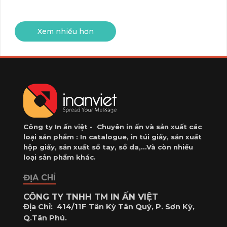
khách
nhất
IN
quán
ghé
hiện
cafe trở
MENU
nay
quán.
Xem nhiều hơn
nên
✓
đẹp
Giá
mắt, rõ
xưởng
ràng và
–
in
chuyên
càng
nghiệp
nhiều
—
càng
Công ty In ấn việt - Chuyên in ấn và sản xuất các
khách
loại sản phẩm : In catalogue, in túi giấy, sản xuất
rẻ
dễ
hộp giấy, sản xuất sổ tay, sổ da,...Và còn nhiều
✓
loại sản phẩm khác.
chọn
Hỗ
món,
ĐỊA CHỈ
trợ
gọi
thiết
CÔNG TY TNHH TM IN ẤN VIỆT
thêm
kế
Địa Chỉ:
414/11F Tân Kỳ Tân Quý, P. Sơn Kỳ,
và nhớ
theo
Q.Tân Phú.
nhận