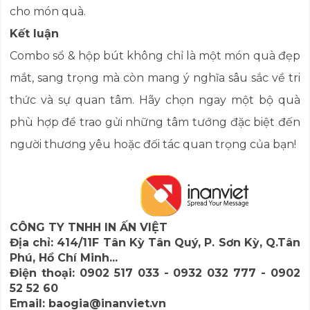
cho món quà.
Kết luận
Combo sổ & hộp bút không chỉ là một món quà đẹp
mắt, sang trọng mà còn mang ý nghĩa sâu sắc về tri
thức và sự quan tâm. Hãy chọn ngay một bộ quà
phù hợp để trao gửi những tâm tướng đặc biệt đến
người thương yêu hoặc đối tác quan trọng của bạn!
CÔNG TY TNHH IN ẤN VIỆT
Địa chỉ:
414/11F Tân Kỳ Tân Quý, P. Sơn Kỳ, Q.Tân
Phú, Hồ Chí Minh...
Điện thoại:
0902 517 033 - 0932 032 777 - 0902
52 52 60
Email:
baogia@inanviet.vn