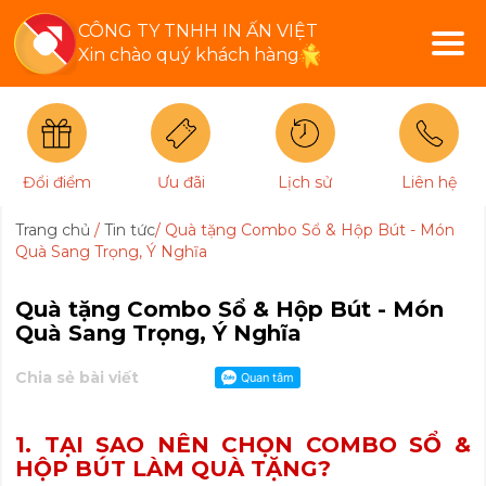
CÔNG TY TNHH IN ẤN VIỆT
Xin chào quý khách hàng
Đổi điểm
Ưu đãi
Lịch sử
Liên hệ
Trang chủ
/
Tin tức
/
Quà tặng Combo Sổ & Hộp Bút - Món
Quà Sang Trọng, Ý Nghĩa
Quà tặng Combo Sổ & Hộp Bút - Món
Quà Sang Trọng, Ý Nghĩa
Chia sẻ bài viết
1. TẠI SAO NÊN CHỌN COMBO SỔ &
HỘP BÚT LÀM QUÀ TẶNG?