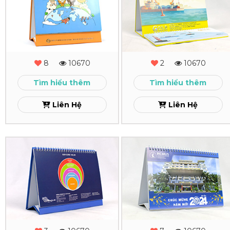
Lịch
Lịch
Để
Để
Bàn
Bàn
First
Gold
8
10670
2
10670
Bank
Xem
Tìm hiểu thêm
Tìm hiểu thêm
Xem
Liên Hệ
Liên Hệ
In
In
Lịch
Lịch
Để
Để
Bàn
Bàn
HaBa
HCMUS