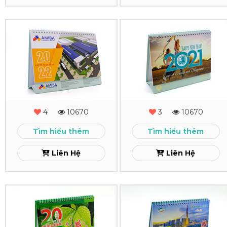
Xem
Xem
In
In
Lịch
Lịch
Để
Để
Bàn
Bàn
Amiba
Y-
4
10670
3
10670
Med
Xem
Tìm hiểu thêm
Tìm hiểu thêm
Xem
Liên Hệ
Liên Hệ
In
In
Lịch
Lịch