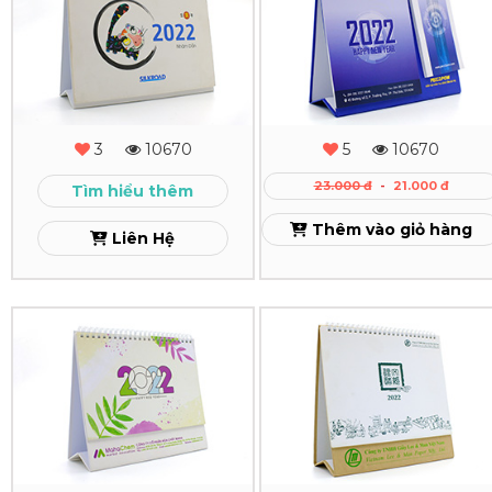
Lịch
Lịch
Để
Để
Bàn
Bàn
Silk
PECC2Pom
3
10670
5
10670
Road
Xem
23.000 đ
-
21.000 đ
Tìm hiểu thêm
Xem
Thêm vào giỏ hàng
Liên Hệ
In
In
Lịch
Lịch
Để
Để
Bàn
Bàn