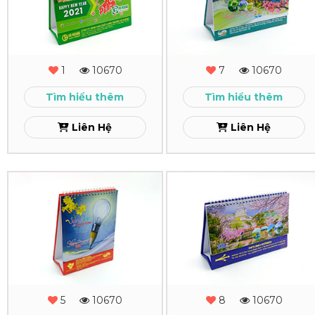
Để
Để
Bàn
Bàn
Vu
VIETTEL
1
10670
7
10670
Hoang
TIEN
Tìm hiểu thêm
Tìm hiểu thêm
GIANG
Xem
Liên Hệ
Liên Hệ
Xem
In
In
Lịch
Lịch
Để
Để
Bàn
Bàn
VIETTEL
VietLinks
5
10670
8
10670