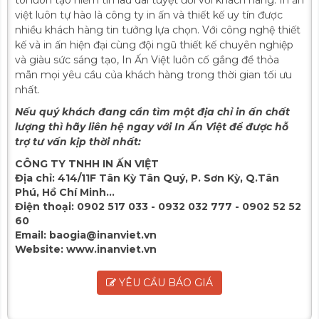
tôi luôn tạo niềm tin lâu dài tuyệt đối với khách hàng. In ấn
việt luôn tự hào là công ty in ấn và thiết kế uy tín được
nhiều khách hàng tin tưởng lựa chọn. Với công nghệ thiết
kế và in ấn hiện đại cùng đội ngũ thiết kế chuyên nghiệp
và giàu sức sáng tạo, In Ấn Việt luôn cố gắng để thỏa
mãn mọi yêu cầu của khách hàng trong thời gian tối ưu
nhất.
Nếu quý khách đang cần tìm một địa chỉ in ấn chất
lượng thì hãy liên hệ ngay với In Ấn Việt để được hỗ
trợ tư vấn kịp thời nhất:
CÔNG TY TNHH IN ẤN VIỆT
Địa chỉ:
414/11F Tân Kỳ Tân Quý, P. Sơn Kỳ, Q.Tân
Phú, Hồ Chí Minh...
Điện thoại:
0902 517 033 - 0932 032 777 - 0902 52 52
60
Email:
baogia@inanviet.vn
Website:
www.inanviet.vn
YÊU CẦU BÁO GIÁ