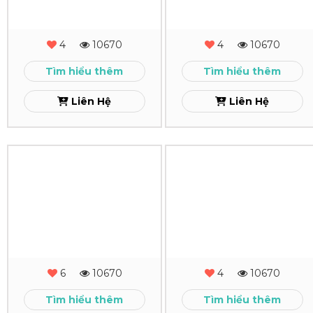
Bàn
Bàn
Thuận
Thành
4
10670
4
10670
Nghĩa
Phú
Tìm hiểu thêm
Tìm hiểu thêm
Xem
Xem
Liên Hệ
Liên Hệ
In
In
Lịch
Lịch
Để
Để
Bàn
Bàn
Topaz
TOMAX
6
10670
4
10670
EXPRESS
Xem
Tìm hiểu thêm
Tìm hiểu thêm