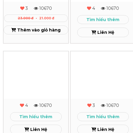
Note
Chosun
3
10670
4
10670
VXH
Welding
23.000 đ
-
21.000 đ
Tìm hiểu thêm
Xem
Xem
Thêm vào giỏ hàng
Liên Hệ
In
In
Lịch
Lịch
Để
Để
Bàn
Bàn
PNR
Honeywell
4
10670
3
10670
Xem
Xem
Tìm hiểu thêm
Tìm hiểu thêm
Liên Hệ
Liên Hệ