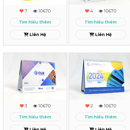
Biovagen
Bsi
7
10670
4
10670
Xem
Xem
Tìm hiểu thêm
Tìm hiểu thêm
Liên Hệ
Liên Hệ
In
In
Lịch
Lịch
Để
Để
Bàn
Bàn
CLK
CVL
3
10670
2
10670
Xem
Xem
Tìm hiểu thêm
Tìm hiểu thêm
Liên Hệ
Liên Hệ