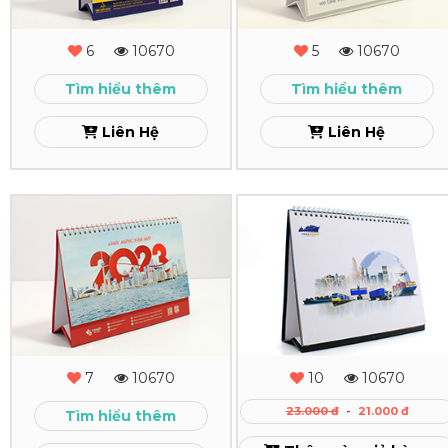
Bàn
Bàn
Chùa
Cargo-
6
10670
5
10670
Phước
Partner
Tìm hiểu thêm
Tìm hiểu thêm
Quang
Xem
Liên Hệ
Liên Hệ
Xem
In
In
Lịch
Lịch
Để
Bàn
Bàn
Topaz
Canada
2022
7
10670
10
10670
Plaza
Xem
23.000 đ
-
21.000 đ
Tìm hiểu thêm