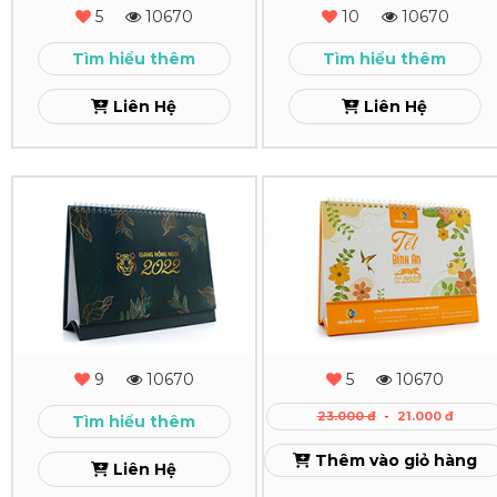
MahaChem
Lee&
5
10670
10
10670
Man
Xem
Tìm hiểu thêm
Tìm hiểu thêm
Xem
Liên Hệ
Liên Hệ
In
In
Lịch
Lịch
Để
Để
Bàn
Bàn
Giang
Bình
9
10670
5
10670
Hồng
An
23.000 đ
-
21.000 đ
Tìm hiểu thêm
Ngọc
2022
Thêm vào giỏ hàng
Liên Hệ