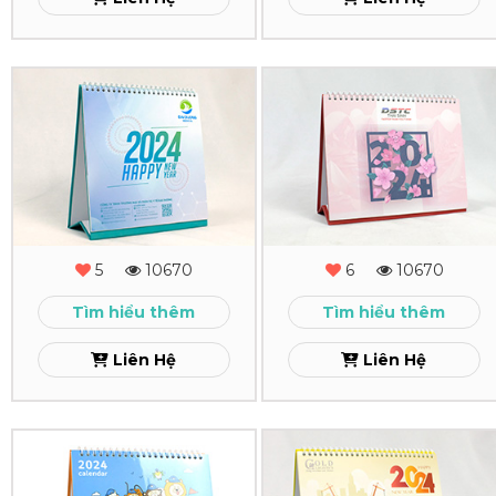
In
In
Lịch
Lịch
Để
Để
Bàn
Bàn
Đại
DSTC
5
10670
6
10670
Dương
Xem
Tìm hiểu thêm
Tìm hiểu thêm
Xem
Liên Hệ
Liên Hệ
In
In