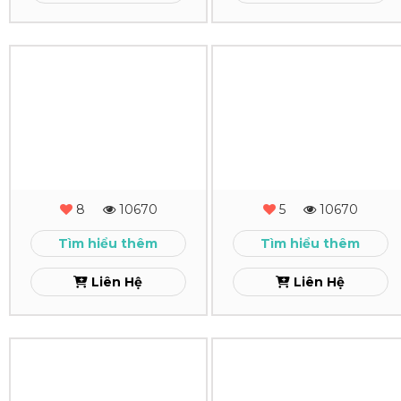
In
In
Lịch
Lịch
Để
Để
Bàn
Bàn
HA
Bảo
8
10670
5
10670
BA
Anh
Tìm hiểu thêm
Tìm hiểu thêm
Xem
Xem
Liên Hệ
Liên Hệ
In
In
Lịch
Lịch