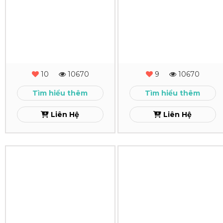
Lịch
Lịch
Để
Để
Bàn
Bàn
Solid&Soft
SMT
10
10670
9
10670
Xem
Xem
Tìm hiểu thêm
Tìm hiểu thêm
Liên Hệ
Liên Hệ
In
In
Lịch
Lịch
Để
Để
Bàn
Bàn