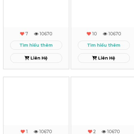
Để
Để
Bàn
Bàn
Artbook
52
7
10670
10
10670
Tuần
Xem
Tìm hiểu thêm
Tìm hiểu thêm
VXH
Liên Hệ
Liên Hệ
Xem
In
In
Lịch
Lịch
Để
Để
Bàn
Bàn
Thắng
IUK
1
10670
2
10670