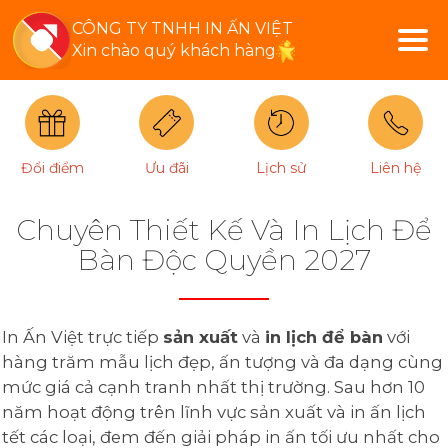
CÔNG TY TNHH IN ẤN VIỆT
Xin chào quý khách hàng
Đổi điểm
Ưu đãi
Lịch sử
Liên hệ
Chuyên Thiết Kế Và In Lịch Để
Bàn Độc Quyền 2027
In Ấn Việt trực tiếp
sản xuất
và
in lịch để bàn
với
hàng trăm mẫu lịch đẹp, ấn tượng và đa dạng cùng
mức giá cả cạnh tranh nhất thị trường. Sau hơn 10
năm hoạt động trên lĩnh vực sản xuất và in ấn lịch
tết các loại, đem đến giải pháp in ấn tối ưu nhất cho