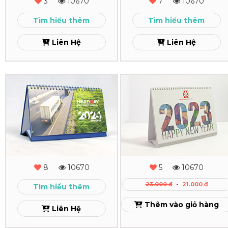
3
10670
7
10670
2024
Xem
Tìm hiểu thêm
Tìm hiểu thêm
Xem
Liên Hệ
Liên Hệ
In
In
Lịch
Lịch
Để
Để
Bàn
Bàn
Headway
Wei
8
10670
5
10670
Tai
Xem
23.000 đ
-
21.000 đ
Tìm hiểu thêm
Xem
Thêm vào giỏ hàng
Liên Hệ