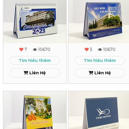
In
In
Lịch
Lịch
Để
Để
Bàn
Bàn
HCMUS
ĐH
7
10670
3
10670
Quốc
Xem
Tìm hiểu thêm
Tìm hiểu thêm
Gia
Liên Hệ
Liên Hệ
Xem
In
In
Lịch
Lịch
Để
Để