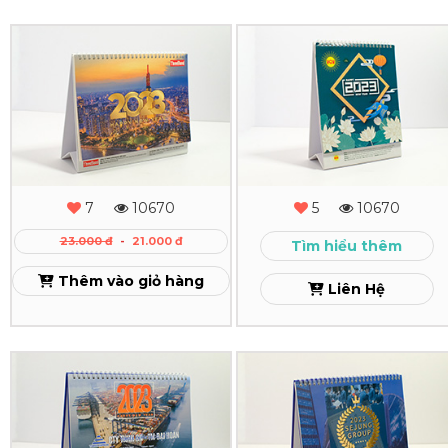
In
In
Lịch
Lịch
Để
Để
Bàn
Bàn
ThreeBond
TQT
7
10670
5
10670
Xem
23.000 đ
-
21.000 đ
Xem
Tìm hiểu thêm
Thêm vào giỏ hàng
Liên Hệ
In
In
Lịch
Lịch