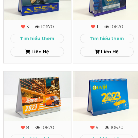
Để
Để
Bàn
Bàn
Tomax
Sejung
3
10670
1
10670
Group
Xem
Tìm hiểu thêm
Tìm hiểu thêm
Xem
Liên Hệ
Liên Hệ
In
In
Lịch
Lịch
Để
Để
Bàn
Bàn
Safa
Livin
8
10670
9
10670