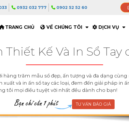
033
0932 032 777
0902 52 52 60
TRANG CHỦ
VỀ CHÚNG TÔI
DỊCH VỤ
 Thiết Kế Và In Sổ Tay 
ới hàng trăm mẫu sổ đẹp, ấn tượng và đa dạng cùng m
xuất và in ấn sổ tay các loại, đem đến giải pháp in ấ
úng tôi mọi điều tuyệt vời nhất đều dành cho bạn!
TƯ VẤN BÁO GIÁ