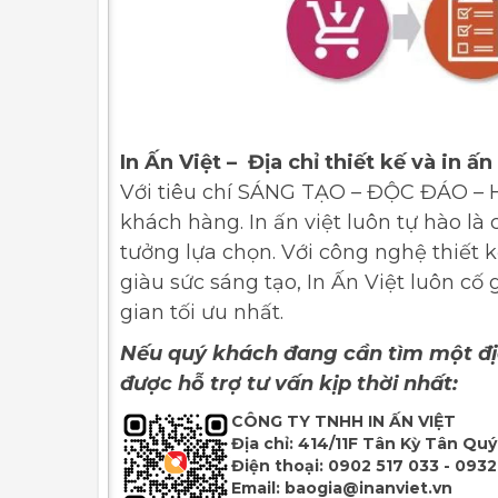
In Ấn Việt – Địa chỉ thiết kế và in ấn
Với tiêu chí SÁNG TẠO – ĐỘC ĐÁO – HI
khách hàng. In ấn việt luôn tự hào là 
tưởng lựa chọn. Với công nghệ thiết k
giàu sức sáng tạo, In Ấn Việt luôn c
gian tối ưu nhất.
Nếu quý khách đang cần tìm một địa 
được hỗ trợ tư vấn kịp thời nhất:
CÔNG TY TNHH IN ẤN VIỆT
Địa chỉ:
414/11F Tân Kỳ Tân Quý,
Điện thoại:
0902 517 033 - 0932
Email:
baogia@inanviet.vn