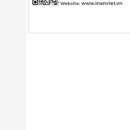
www.inanviet.vn
Website: