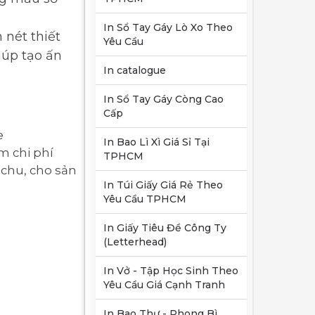
In Sổ Tay Gáy Lò Xo Theo
 nét thiết
Yêu Cầu
iúp tạo ấn
In catalogue
In Sổ Tay Gáy Còng Cao
Cấp
e
In Bao Lì Xì Giá Sỉ Tại
m chi phí
TPHCM
 chu, cho sản
In Túi Giấy Giá Rẻ Theo
Yêu Cầu TPHCM
In Giấy Tiêu Đề Công Ty
(Letterhead)
In Vở - Tập Học Sinh Theo
Yêu Cầu Giá Cạnh Tranh
In Bao Thư - Phong Bì