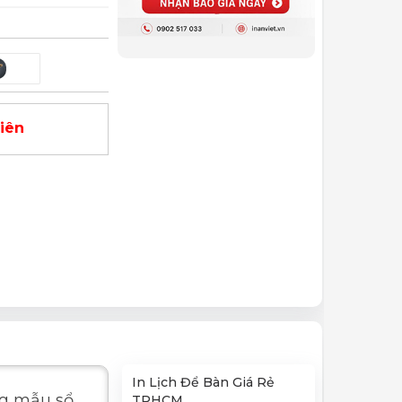
viên
In Lịch Để Bàn Giá Rẻ
ng mẫu sổ
TPHCM