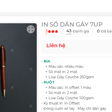
IN SỔ DÁN GÁY 7UP
43
3
0
Đánh giá
Đã bá
Liên hệ
- BÌA
+ Màu sắc: nhiều màu
+ Số mặt in: 2 mặt
+ Loại Giấy Couche 250gsm
- RUỘT
+ Màu sắc: In offset 1 màu
+ Số mặt in: 2 mặt
+ Loại Giấy Cosche 100gsm
- Kỹ thuật in: In Offset
- Đóng cuốn sổ tay : May chỉ dán gáy