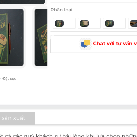
Phân loại
Chat với tư vấn 
- Đặt cọc
 sản xuất
ất cả các quý khách sự hài lòng khi lựa chọn nhữ