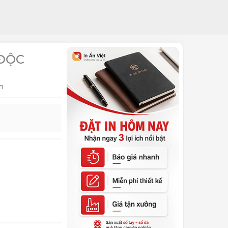
 ĐỘC
n