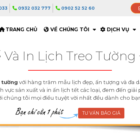
033
0932 032 777
0902 52 52 60
TRANG CHỦ
VỀ CHÚNG TÔI
DỊCH VỤ
 Và In Lịch Treo Tườn
o tường
với hàng trăm mẫu lịch đẹp, ấn tượng và đa 
 vực sản xuất và in ấn lịch tết các loại, đem đến giả
với chúng tôi mọi điều tuyệt vời nhất đều dành cho bạ
TƯ VẤN BÁO GIÁ