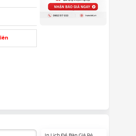
viên
In Lịch Để Bàn Giá Rẻ