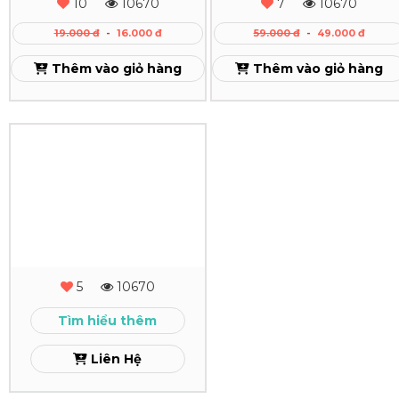
10
10670
7
10670
Xo
Cao
19.000 đ
-
16.000 đ
59.000 đ
-
49.000 đ
Theo
Cấp
Thêm vào giỏ hàng
Thêm vào giỏ hàng
Yêu
Xem
Cầu
In
Xem
Sổ
Tay
-
Sổ
5
10670
Còng
Tìm hiểu thêm
Xem
Liên Hệ