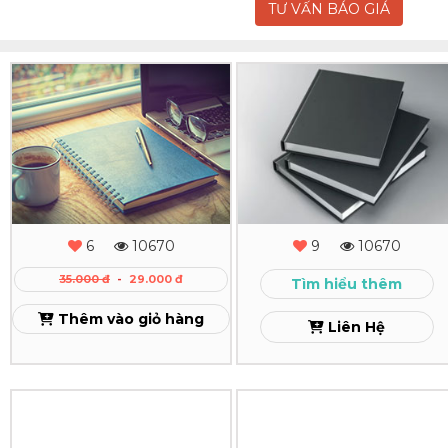
TƯ VẤN BÁO GIÁ
In
In
Sổ
Sổ
Tay
Tay
Bìa
Bồi
Cứng
Bìa
6
10670
9
10670
Theo
Cứng
35.000 đ
-
29.000 đ
Tìm hiểu thêm
Yêu
Dán
Thêm vào giỏ hàng
Liên Hệ
Cầu
Gáy
Xem
Xem
In
In