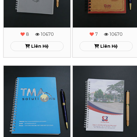
Yan1
Tomati
Xem
Xem
8
10670
7
10670
Liên Hệ
Liên Hệ
In
In
Sổ
Sổ
Tay
Tay
Lò
Lò
Xo
Xo
TMA
TanMinhGiang