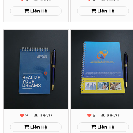
Liên Hệ
Liên Hệ
In
In
Sổ
Sổ
Tay
Tay
Lò
Lò
Xo
Xo
Realize
Quốc
Việt
Xem
9
10670
6
10670
Xem
Liên Hệ
Liên Hệ