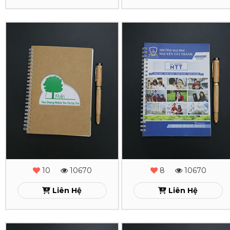
In
In
Sổ
Sổ
Tay
Tay
Lò
Lò
Xo
Xo
PVH
NTT
Xem
Xem
10
10670
8
10670
Liên Hệ
Liên Hệ