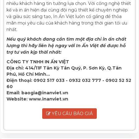
nhiều khách hàng tin tưởng lựa chọn. Với công nghệ thiết
kế và in ấn hiện đại cùng đội ngũ thiết kế chuyên nghiệp
và giàu sức sáng tạo, In Ấn Việt luôn cố gắng để thỏa
mãn mọi yêu cầu của khách hàng trong thời gian tối ưu
nhất.
Nếu quý khách đang cần tìm một địa chỉ in ấn chất
lượng thì hãy liên hệ ngay với In Ấn Việt để được hỗ
trợ tư vấn kịp thời nhất:
CÔNG TY TNHH IN ẤN VIỆT
Địa chỉ:
414/11F Tân Kỳ Tân Quý, P. Sơn Kỳ, Q.Tân
Phú, Hồ Chí Minh...
Điện thoại:
0902 517 033 - 0932 032 777 - 0902 52 52
60
Email:
baogia@inanviet.vn
Website:
www.inanviet.vn
YÊU CẦU BÁO GIÁ