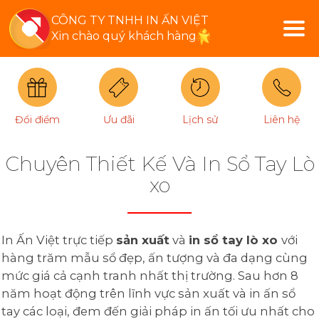
CÔNG TY TNHH IN ẤN VIỆT
Xin chào quý khách hàng
Đổi điểm
Ưu đãi
Lịch sử
Liên hệ
Chuyên Thiết Kế Và In Sổ Tay Lò
xo
In Ấn Việt trực tiếp
sản xuất
và
in sổ tay lò xo
với
hàng trăm mẫu sổ đẹp, ấn tượng và đa dạng cùng
mức giá cả cạnh tranh nhất thị trường. Sau hơn 8
năm hoạt động trên lĩnh vực sản xuất và in ấn sổ
tay các loại, đem đến giải pháp in ấn tối ưu nhất cho