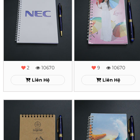
Tay
Tay
Lò
Lò
Xo
Xo
NEC
Lencii
Xem
Xem
2
10670
9
10670
Liên Hệ
Liên Hệ
In
In
Sổ
Sổ
Tay
Tay