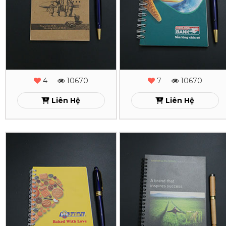
Lò
Lò
Xo
Xo
Legend
KienLongBank
Xem
Xem
4
10670
7
10670
Liên Hệ
Liên Hệ
In
In
Sổ
Sổ
Tay
Tay
Lò
Lò
Xo
Xo