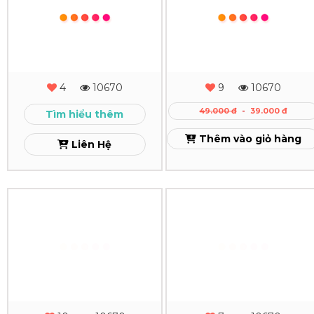
Sổ
Sổ
Tay
Tay
Dán
Da
Gáy
Dán
4
10670
9
10670
Gáy
Xem
49.000 đ
-
39.000 đ
Tìm hiểu thêm
Xem
Thêm vào giỏ hàng
Liên Hệ
In
In
Sổ
Sổ
Tay
Tay
Gáy
Gáy
Lò
Còng