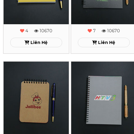
Julies
Kantar
Xem
Xem
4
10670
7
10670
Liên Hệ
Liên Hệ
In
In
Sổ
Sổ
Tay
Tay
Lò
Lò
Xo
Xo
Jollibee
HTV3