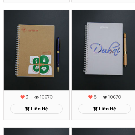
In
In
Sổ
Sổ
Tay
Tay
Lò
Lò
Xo
Xo
Đắc
Dubai
Nhân
Xem
Tâm
3
10670
8
10670
Xem
Liên Hệ
Liên Hệ