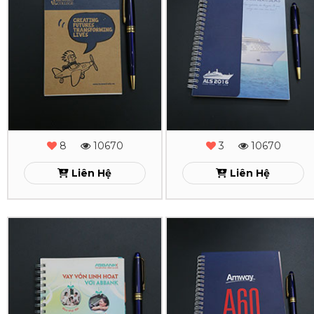
Tay
Tay
Lò
Lò
Xo
Xo
Broward
ALS
2016
Xem
8
10670
3
10670
Xem
Liên Hệ
Liên Hệ
In
In
Sổ
Sổ
Tay
Tay
Lò
Lò