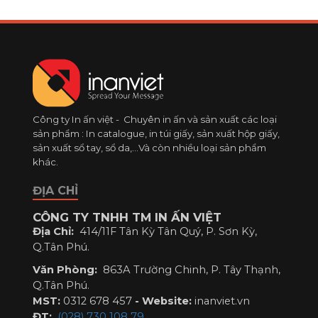
Công ty In ấn việt - Chuyên in ấn và sản xuất các loại
sản phẩm : In catalogue, in túi giấy, sản xuất hộp giấy,
sản xuất sổ tay, sổ da,...Và còn nhiều loại sản phẩm
khác.
ĐỊA CHỈ
CÔNG TY TNHH TM IN ẤN VIỆT
Địa Chỉ:
414/11F Tân Kỳ Tân Quý, P. Sơn Kỳ,
Q.Tân Phú.
Văn Phòng:
863A Trường Chinh, P. Tây Thạnh,
Q.Tân Phú.
MST:
0312 678 457
-
Website:
inanviet.vn
ĐT:
(028) 730 108 79