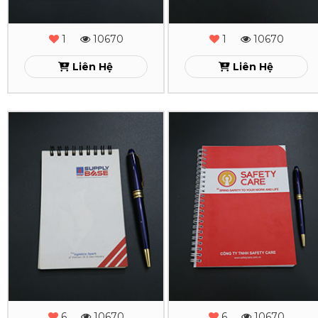
Xem
Xem
1
10670
1
10670
Liên Hệ
Liên Hệ
In
In
Sổ
Sổ
Tay
Tay
Lò
Lò
Xo
Xo
Supply
Safety
Base
Care
6
10670
6
10670
Xem
Xem