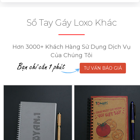
Sổ Tay Gáy Loxo Khác
Hơn 3000+ Khách Hàng Sử Dụng Dịch Vụ
Của Chúng Tôi
TƯ VẤN BÁO GIÁ
In
In
Sổ
Sổ
Tay
Tay
Lò
Lò
Xo
Xo