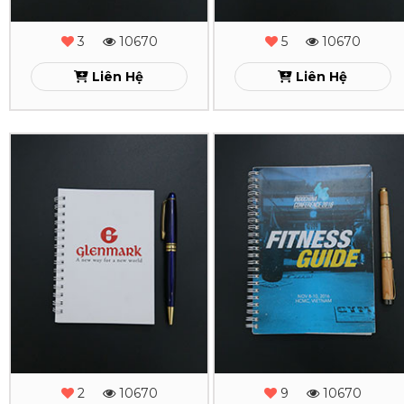
Xem
Xem
3
10670
5
10670
Liên Hệ
Liên Hệ
In
In
Sổ
Sổ
Tay
Tay
Lò
Lò
Xo
Xo
Glenmark
Fitness
Guide
Xem
2
10670
9
10670
Xem