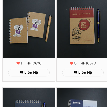
In
In
Sổ
Sổ
Tay
Tay
Lò
Lò
Xo
Xo
Columbia
Btec
Xem
Xem
1
10670
8
10670
Liên Hệ
Liên Hệ
In
In
Sổ
Sổ