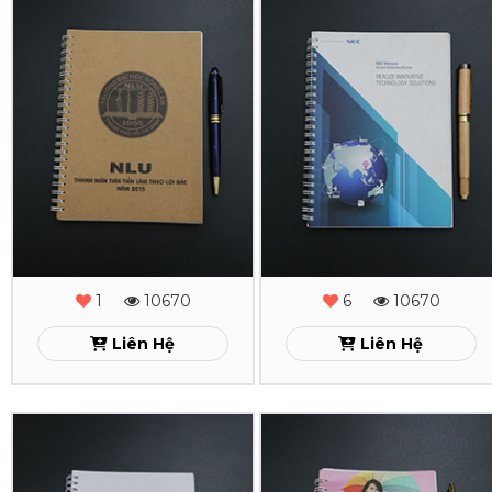
In
In
Sổ
Sổ
Tay
Tay
Lò
Lò
Xo
Xo
NLU
Necvietnam
Xem
Xem
1
10670
6
10670
Liên Hệ
Liên Hệ
In
In
Sổ
Sổ