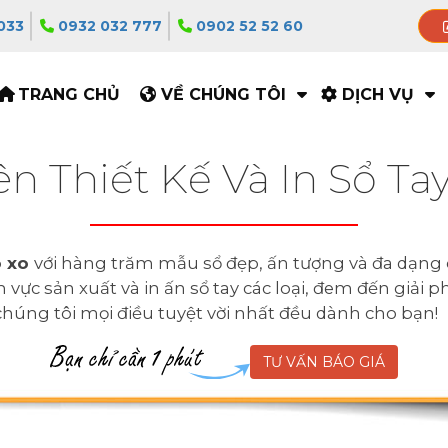
033
0932 032 777
0902 52 52 60
TRANG CHỦ
VỀ CHÚNG TÔI
DỊCH VỤ
n Thiết Kế Và In Sổ Tay
ò xo
với hàng trăm mẫu sổ đẹp, ấn tượng và đa dạng 
vực sản xuất và in ấn sổ tay các loại, đem đến giải 
i chúng tôi mọi điều tuyệt vời nhất đều dành cho bạn!
TƯ VẤN BÁO GIÁ