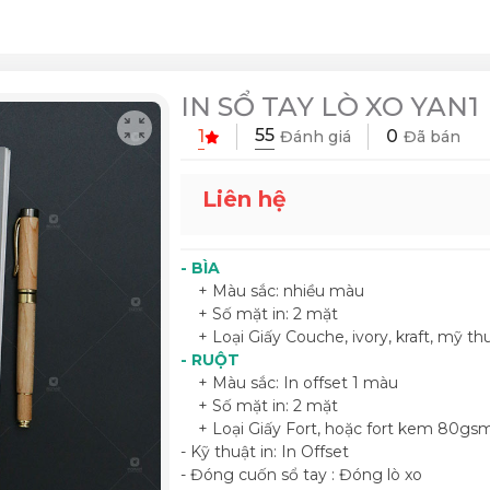
IN SỔ TAY LÒ XO YAN1
55
1
0
Đánh giá
Đã bán
Liên hệ
- BÌA
+ Màu sắc: nhiều màu
+ Số mặt in: 2 mặt
+ Loại Giấy Couche, ivory, kraft, mỹ thuậ
- RUỘT
+ Màu sắc: In offset 1 màu
+ Số mặt in: 2 mặt
+ Loại Giấy Fort, hoặc fort kem 80g
- Kỹ thuật in: In Offset
- Đóng cuốn sổ tay : Đóng lò xo