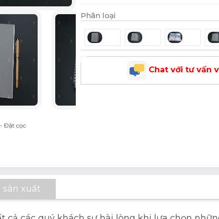
Phân loại
Chat với tư vấn 
- Đặt cọc
 sản xuất
ất cả các quý khách sự hài lòng khi lựa chọn nhữ