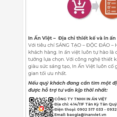
In Ấn Việt – Địa chỉ thiết kế và in ấn
Với tiêu chí SÁNG TẠO – ĐỘC ĐÁO – HI
khách hàng. In ấn việt luôn tự hào là 
tưởng lựa chọn. Với công nghệ thiết k
giàu sức sáng tạo, In Ấn Việt luôn c
gian tối ưu nhất.
Nếu quý khách đang cần tìm một địa 
được hỗ trợ tư vấn kịp thời nhất:
CÔNG TY TNHH IN ẤN VIỆT
Địa chỉ:
414/11F Tân Kỳ Tân Quý,
Điện thoại:
0902 517 033 - 0932
Email:
baogia@inanviet.vn