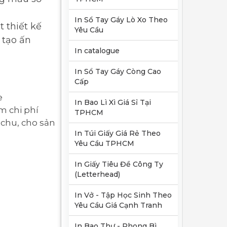
In Sổ Tay Gáy Lò Xo Theo
 thiết kế
Yêu Cầu
 tạo ấn
In catalogue
In Sổ Tay Gáy Còng Cao
Cấp
e
In Bao Lì Xì Giá Sỉ Tại
m chi phí
TPHCM
 chu, cho sản
In Túi Giấy Giá Rẻ Theo
Yêu Cầu TPHCM
In Giấy Tiêu Đề Công Ty
(Letterhead)
In Vở - Tập Học Sinh Theo
Yêu Cầu Giá Cạnh Tranh
In Bao Thư - Phong Bì