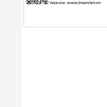
www.inanviet.vn
Website: