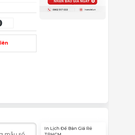
viên
In Lịch Để Bàn Giá Rẻ
ng mẫu sổ
TPHCM