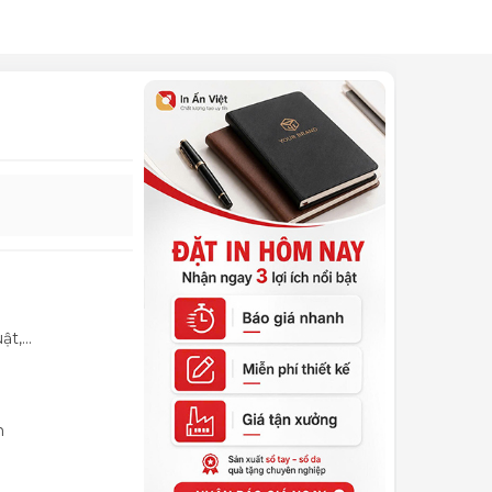
t,...
sm