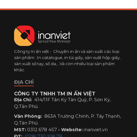
Công ty In ấn việt - Chuyên in ấn và sản xuất các loại
sản phẩm : In catalogue, in túi giấy, sản xuất hộp giấy,
sản xuất sổ tay, sổ da,...Và còn nhiều loại sản phẩm
khác.
ĐỊA CHỈ
CÔNG TY TNHH TM IN ẤN VIỆT
Địa Chỉ:
414/11F Tân Kỳ Tân Quý, P. Sơn Kỳ,
Q.Tân Phú.
Văn Phòng:
863A Trường Chinh, P. Tây Thạnh,
Q.Tân Phú.
MST:
0312 678 457
-
Website:
inanviet.vn
ĐT:
(028) 730 108 79