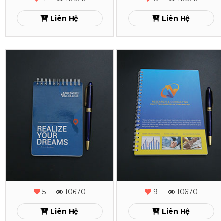
Liên Hệ
Liên Hệ
In
In
Sổ
Sổ
Tay
Tay
Lò
Lò
Xo
Xo
Realize
Quốc
Việt
Xem
5
10670
9
10670
Xem
Liên Hệ
Liên Hệ