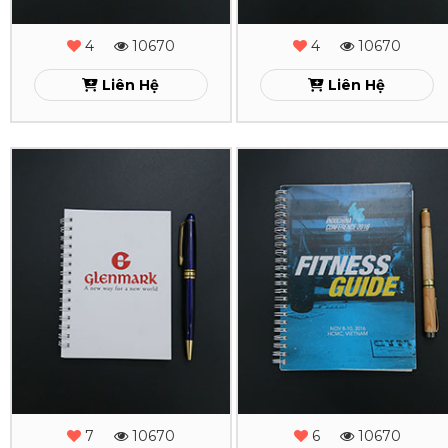
Xem
Xem
4
10670
4
10670
Liên Hệ
Liên Hệ
In
In
Sổ
Sổ
Tay
Tay
Lò
Lò
Xo
Xo
Glenmark
Fitness
Guide
Xem
7
10670
6
10670
Xem