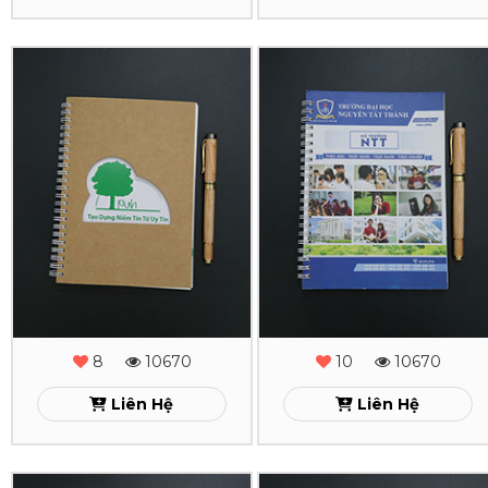
In
In
Sổ
Sổ
Tay
Tay
Lò
Lò
Xo
Xo
PVH
NTT
Xem
Xem
8
10670
10
10670
Liên Hệ
Liên Hệ