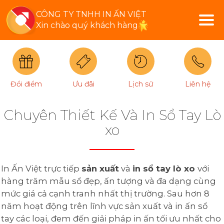
CÔNG TY TNHH IN ẤN VIỆT
Xin chào quý khách hàng
Đổi điểm
Ưu đãi
Lịch sử
Liên hệ
Chuyên Thiết Kế Và In Sổ Tay Lò
xo
In Ấn Việt trực tiếp
sản xuất
và
in sổ tay lò xo
với
hàng trăm mẫu sổ đẹp, ấn tượng và đa dạng cùng
mức giá cả cạnh tranh nhất thị trường. Sau hơn 8
năm hoạt động trên lĩnh vực sản xuất và in ấn sổ
tay các loại, đem đến giải pháp in ấn tối ưu nhất cho