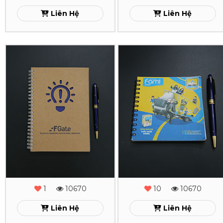
Liên Hệ
Liên Hệ
In
In
Sổ
Sổ
Tay
Tay
Lò
Lò
Xo
Xo
FGate
Fami
Xem
Xem
1
10670
10
10670
Liên Hệ
Liên Hệ