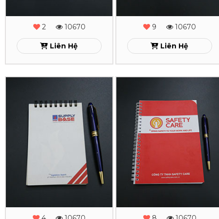
Xem
Xem
2
10670
9
10670
Liên Hệ
Liên Hệ
In
In
Sổ
Sổ
Tay
Tay
Lò
Lò
Xo
Xo
Supply
Safety
Base
Care
4
10670
8
10670
Xem
Xem