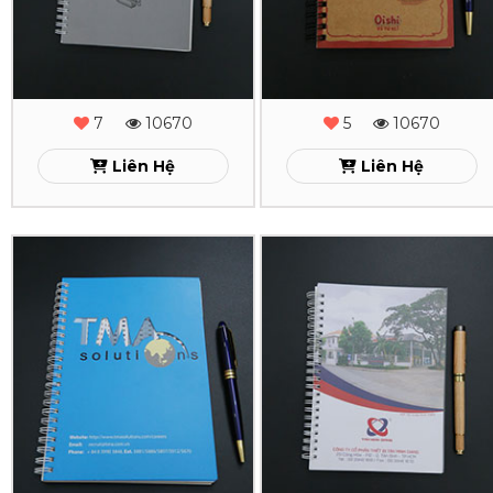
Yan1
Tomati
Xem
Xem
7
10670
5
10670
Liên Hệ
Liên Hệ
In
In
Sổ
Sổ
Tay
Tay
Lò
Lò
Xo
Xo
TMA
TanMinhGiang