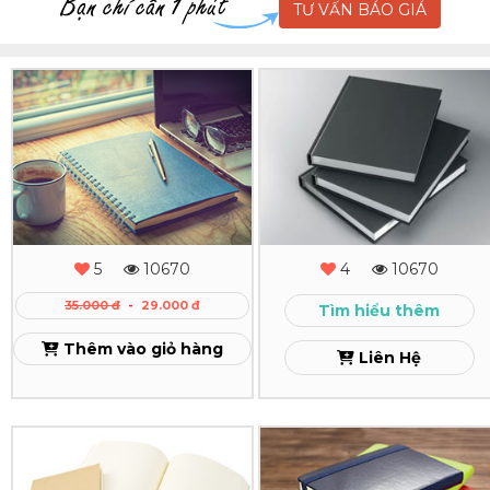
TƯ VẤN BÁO GIÁ
In
In
Sổ
Sổ
Tay
Tay
Bìa
Bồi
Cứng
Bìa
5
10670
4
10670
Theo
Cứng
35.000 đ
-
29.000 đ
Tìm hiểu thêm
Yêu
Dán
Thêm vào giỏ hàng
Liên Hệ
Cầu
Gáy
Xem
Xem
In
In