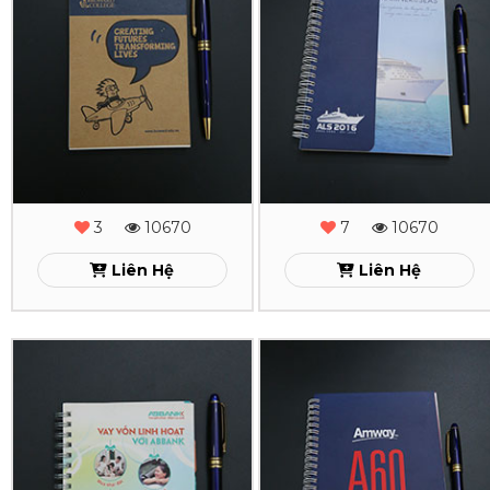
Tay
Tay
Lò
Lò
Xo
Xo
Broward
ALS
2016
Xem
3
10670
7
10670
Xem
Liên Hệ
Liên Hệ
In
In
Sổ
Sổ
Tay
Tay
Lò
Lò