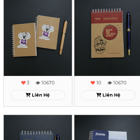
In
In
Sổ
Sổ
Tay
Tay
Lò
Lò
Xo
Xo
Columbia
Btec
Xem
Xem
3
10670
10
10670
Liên Hệ
Liên Hệ
In
In
Sổ
Sổ