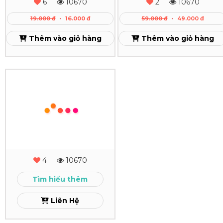
6
10670
2
10670
Xo
Cao
19.000 đ
-
16.000 đ
59.000 đ
-
49.000 đ
Theo
Cấp
Thêm vào giỏ hàng
Thêm vào giỏ hàng
Yêu
Xem
Cầu
In
Xem
Sổ
Tay
-
Sổ
4
10670
Còng
Tìm hiểu thêm
Xem
Liên Hệ