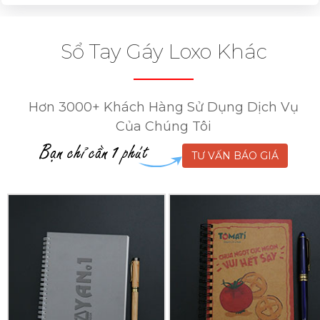
Sổ Tay Gáy Loxo Khác
Hơn 3000+ Khách Hàng Sử Dụng Dịch Vụ
Của Chúng Tôi
TƯ VẤN BÁO GIÁ
In
In
Sổ
Sổ
Tay
Tay
Lò
Lò
Xo
Xo