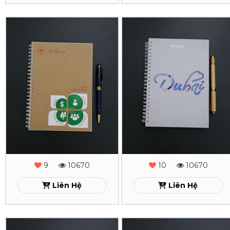
In
In
Sổ
Sổ
Tay
Tay
Lò
Lò
Xo
Xo
Đắc
Dubai
Nhân
Xem
Tâm
9
10670
10
10670
Xem
Liên Hệ
Liên Hệ