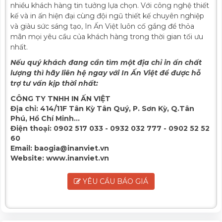
nhiều khách hàng tin tưởng lựa chọn. Với công nghệ thiết
kế và in ấn hiện đại cùng đội ngũ thiết kế chuyên nghiệp
và giàu sức sáng tạo, In Ấn Việt luôn cố gắng để thỏa
mãn mọi yêu cầu của khách hàng trong thời gian tối ưu
nhất.
Nếu quý khách đang cần tìm một địa chỉ in ấn chất
lượng thì hãy liên hệ ngay với In Ấn Việt để được hỗ
trợ tư vấn kịp thời nhất:
CÔNG TY TNHH IN ẤN VIỆT
Địa chỉ:
414/11F Tân Kỳ Tân Quý, P. Sơn Kỳ, Q.Tân
Phú, Hồ Chí Minh...
Điện thoại:
0902 517 033 - 0932 032 777 - 0902 52 52
60
Email:
baogia@inanviet.vn
Website:
www.inanviet.vn
YÊU CẦU BÁO GIÁ