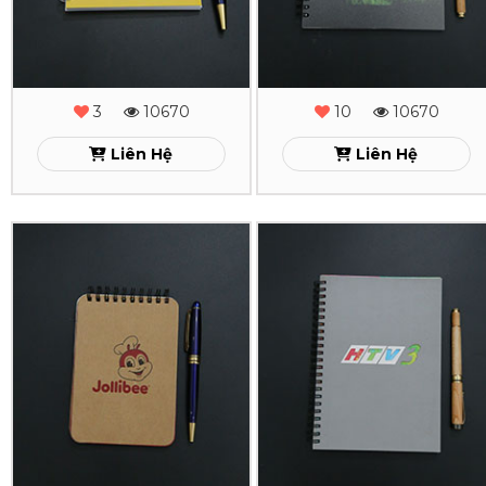
Julies
Kantar
Xem
Xem
3
10670
10
10670
Liên Hệ
Liên Hệ
In
In
Sổ
Sổ
Tay
Tay
Lò
Lò
Xo
Xo
Jollibee
HTV3