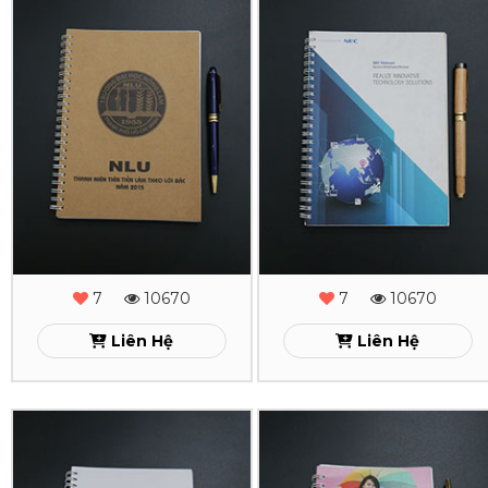
In
In
Sổ
Sổ
Tay
Tay
Lò
Lò
Xo
Xo
NLU
Necvietnam
Xem
Xem
7
10670
7
10670
Liên Hệ
Liên Hệ
In
In
Sổ
Sổ