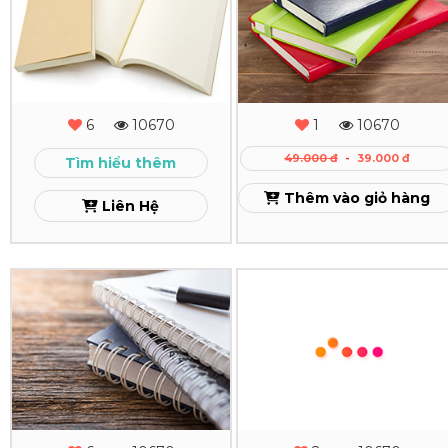
Sổ
Sổ
Tay
Tay
Dán
Da
Gáy
Dán
6
10670
1
10670
Gáy
Xem
49.000 đ
-
39.000 đ
Tìm hiểu thêm
Xem
Thêm vào giỏ hàng
Liên Hệ
In
In
Sổ
Sổ
Tay
Tay
Gáy
Gáy
Lò
Còng