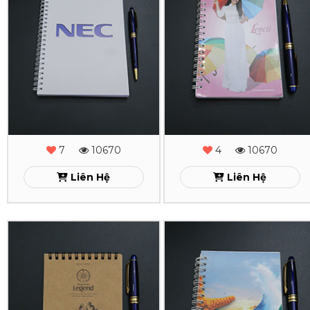
Tay
Tay
Lò
Lò
Xo
Xo
NEC
Lencii
Xem
Xem
7
10670
4
10670
Liên Hệ
Liên Hệ
In
In
Sổ
Sổ
Tay
Tay