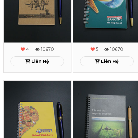
Lò
Lò
Xo
Xo
Legend
KienLongBank
Xem
Xem
4
10670
5
10670
Liên Hệ
Liên Hệ
In
In
Sổ
Sổ
Tay
Tay
Lò
Lò
Xo
Xo