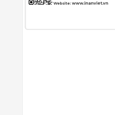
www.inanviet.vn
Website: