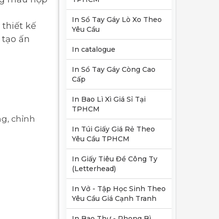
In Sổ Tay Gáy Lò Xo Theo
thiết kế
Yêu Cầu
 tạo ấn
In catalogue
In Sổ Tay Gáy Còng Cao
Cấp
In Bao Lì Xì Giá Sỉ Tại
TPHCM
ng, chỉnh
In Túi Giấy Giá Rẻ Theo
Yêu Cầu TPHCM
In Giấy Tiêu Đề Công Ty
(Letterhead)
In Vở - Tập Học Sinh Theo
Yêu Cầu Giá Cạnh Tranh
In Bao Thư - Phong Bì