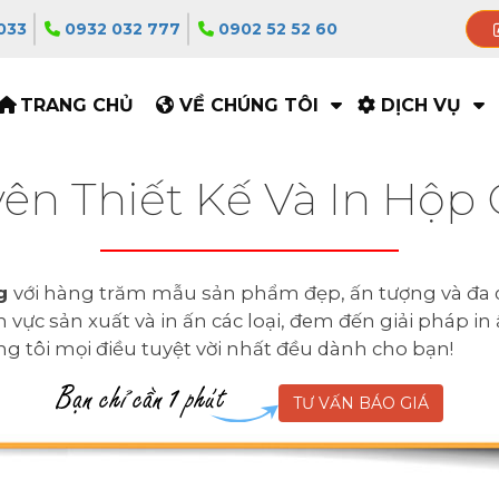
033
0932 032 777
0902 52 52 60
TRANG CHỦ
VỀ CHÚNG TÔI
DỊCH VỤ
ên Thiết Kế Và In Hộp
ng
với hàng trăm mẫu sản phẩm đẹp, ấn tượng và đa 
vực sản xuất và in ấn các loại, đem đến giải pháp in
úng tôi mọi điều tuyệt vời nhất đều dành cho bạn!
TƯ VẤN BÁO GIÁ