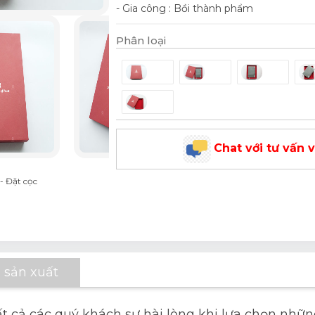
- Gia công : Bồi thành phẩm
Phân loại
Chat với tư vấn 
- Đặt cọc
 sản xuất
ất cả các quý khách sự hài lòng khi lựa chọn nh