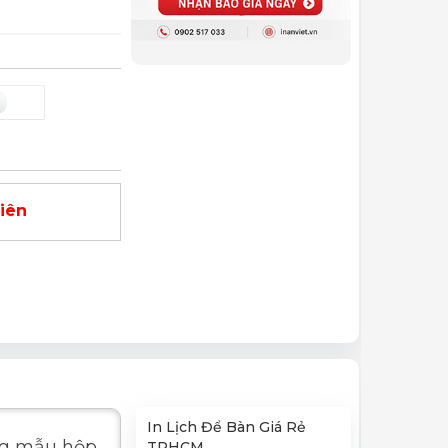
viên
In Lịch Để Bàn Giá Rẻ
ững mẫu hộp
TPHCM