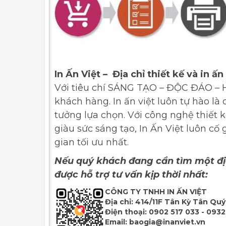
In Ấn Việt – Địa chỉ thiết kế và in ấn
Với tiêu chí SÁNG TẠO – ĐỘC ĐÁO – HI
khách hàng. In ấn việt luôn tự hào là 
tưởng lựa chọn. Với công nghệ thiết k
giàu sức sáng tạo, In Ấn Việt luôn c
gian tối ưu nhất.
Nếu quý khách đang cần tìm một địa 
được hỗ trợ tư vấn kịp thời nhất:
CÔNG TY TNHH IN ẤN VIỆT
Địa chỉ:
414/11F Tân Kỳ Tân Quý,
Điện thoại:
0902 517 033 - 0932
Email:
baogia@inanviet.vn