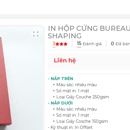
IN HỘP CỨNG BUREAU
SHAPING
15
3
0
Đánh giá
Đã bá
Liên hệ
- NẮP TRÊN
+ Màu sắc: nhiều màu
+ Số mặt in: 1 mặt
+ Loại Giấy Couche 250gsm
- NẮP DƯỚI
+ Màu sắc: nhiều màu
+ Số mặt in: 1 mặt
+ Loại Giấy Cosche 150gsm
- Kỹ thuật in: In Offset