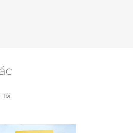
ác
 Tôi