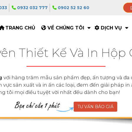
033
0932 032 777
0902 52 52 60
TRANG CHỦ
VỀ CHÚNG TÔI
DỊCH VỤ
ên Thiết Kế Và In Hộp
ng
với hàng trăm mẫu sản phẩm đẹp, ấn tượng và đa 
vực sản xuất và in ấn các loại, đem đến giải pháp in
úng tôi mọi điều tuyệt vời nhất đều dành cho bạn!
TƯ VẤN BÁO GIÁ