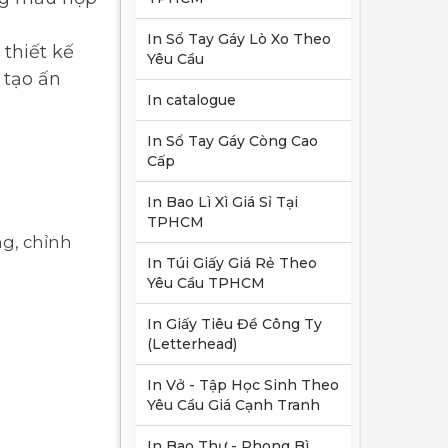
In Sổ Tay Gáy Lò Xo Theo
thiết kế
Yêu Cầu
 tạo ấn
In catalogue
In Sổ Tay Gáy Còng Cao
Cấp
In Bao Lì Xì Giá Sỉ Tại
TPHCM
ng, chỉnh
In Túi Giấy Giá Rẻ Theo
Yêu Cầu TPHCM
In Giấy Tiêu Đề Công Ty
(Letterhead)
In Vở - Tập Học Sinh Theo
Yêu Cầu Giá Cạnh Tranh
In Bao Thư - Phong Bì