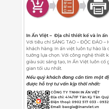
In Ấn Việt – Địa chỉ thiết kế và in ấn
Với tiêu chí SÁNG TẠO – ĐỘC ĐÁO – HI
khách hàng. In ấn việt luôn tự hào là 
tưởng lựa chọn. Với công nghệ thiết k
giàu sức sáng tạo, In Ấn Việt luôn c
gian tối ưu nhất.
Nếu quý khách đang cần tìm một địa 
được hỗ trợ tư vấn kịp thời nhất:
CÔNG TY TNHH IN ẤN VIỆT
Địa chỉ:
414/11F Tân Kỳ Tân Quý,
Điện thoại:
0902 517 033 - 0932
Email:
baogia@inanviet.vn