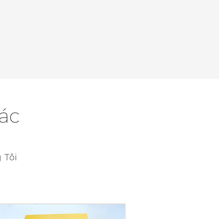
ác
 Tôi