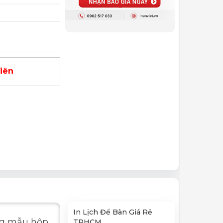
viên
In Lịch Để Bàn Giá Rẻ
ững mẫu hộp
TPHCM