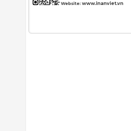
www.inanviet.vn
Website: