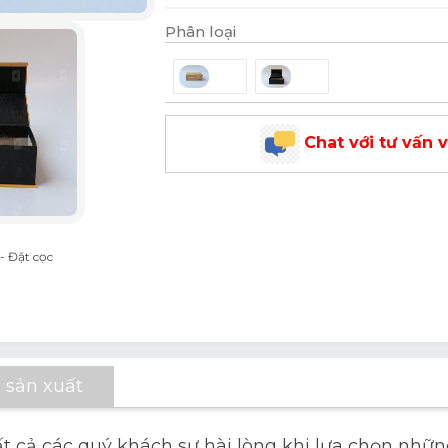
Phân loại
Chat với tư vấn 
- Đặt cọc
 sản xuất
ất cả các quý khách sự hài lòng khi lựa chọn nh