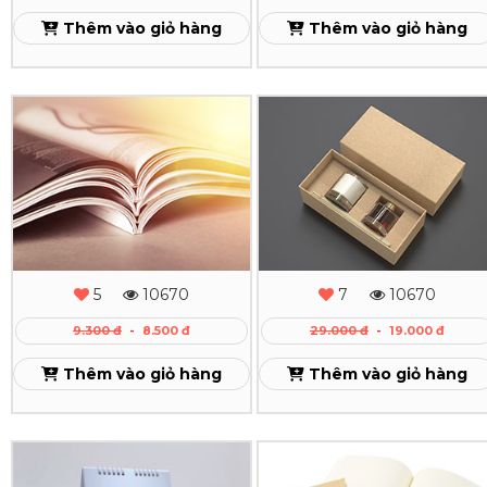
Theo
Thêm vào giỏ hàng
Thêm vào giỏ hàng
Yêu
Cầu
In
In
Giá
Catalogue
Hộp
Cạnh
Cứng
Tranh
Xem
Cao
Xem
Cấp
5
10670
7
10670
-
9.300 đ
-
8.500 đ
29.000 đ
-
19.000 đ
Hộp
Thêm vào giỏ hàng
Thêm vào giỏ hàng
Quà
Tặng
In
In
Giá