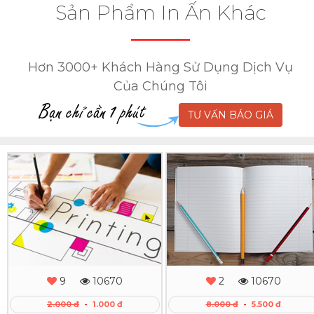
Sản Phẩm In Ấn Khác
Hơn 3000+ Khách Hàng Sử Dụng Dịch Vụ
Của Chúng Tôi
TƯ VẤN BÁO GIÁ
In
In
Nhanh
Vở
-
Xem
Tập
Học
9
10670
2
10670
Sinh
2.000 đ
-
1.000 đ
8.000 đ
-
5.500 đ