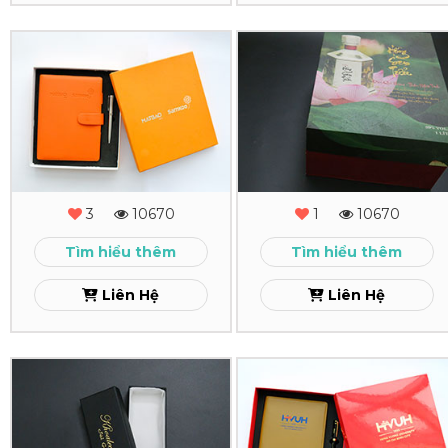
In
In
Hộp
Hộp
Cứng
Cứng
Mắt
Lotus
Bảo
Wine
3
10670
1
10670
Xem
Xem
Tìm hiểu thêm
Tìm hiểu thêm
Liên Hệ
Liên Hệ
In
In
Hộp
Hộp