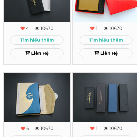
Cứng
Cứng
Khoaleather
HVUH
Xem
Xem
4
10670
1
10670
Tìm hiểu thêm
Tìm hiểu thêm
Liên Hệ
Liên Hệ
In
In
Hộp
Hộp
Cứng
Cứng
Hộp
Hộp
Thuốc
Bút
6
10670
1
10670
2