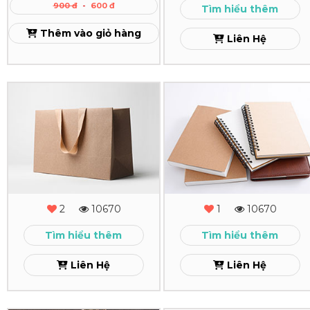
900 đ
-
600 đ
Tìm hiểu thêm
Thêm vào giỏ hàng
Liên Hệ
In
In
Túi
Sổ
Giấy
Tay
Giá
-
Rẻ
Sổ
2
10670
1
10670
Theo
Còng
Tìm hiểu thêm
Tìm hiểu thêm
Yêu
Xem
Liên Hệ
Liên Hệ
Cầu
TPHCM