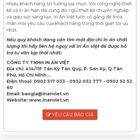
nhiều khách hàng tin tưởng lựa chọn. Với công nghệ thiết
kế và in ấn hiện đại cùng đội ngũ thiết kế chuyên nghiệp
và giàu sức sáng tạo, In Ấn Việt luôn cố gắng để thỏa
mãn mọi yêu cầu của khách hàng trong thời gian tối ưu
nhất.
Nếu quý khách đang cần tìm một địa chỉ in ấn chất
lượng thì hãy liên hệ ngay với In Ấn Việt để được hỗ
trợ tư vấn kịp thời nhất:
CÔNG TY TNHH IN ẤN VIỆT
Địa chỉ:
414/11F Tân Kỳ Tân Quý, P. Sơn Kỳ, Q.Tân
Phú, Hồ Chí Minh...
Điện thoại:
0902 517 033 - 0932 032 777 - 0902 52 52
60
Email:
baogia@inanviet.vn
Website:
www.inanviet.vn
YÊU CẦU BÁO GIÁ