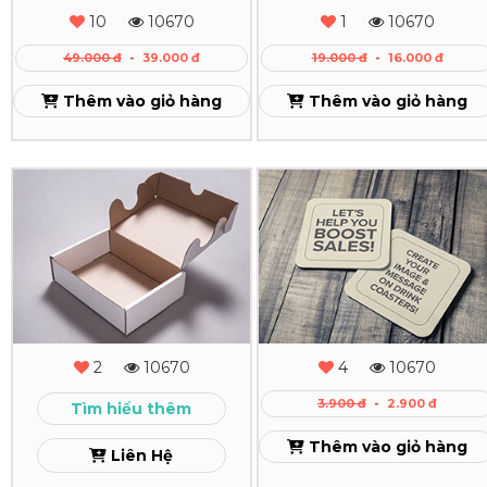
Dán
Lò
10
10670
1
10670
Gáy
Xo
49.000 đ
-
39.000 đ
19.000 đ
-
16.000 đ
Theo
Xem
Thêm vào giỏ hàng
Thêm vào giỏ hàng
Yêu
Cầu
In
In
Xem
Hộp
Đế
Bồi
Lót
Carton
Ly
Giấy
Xem
2
10670
4
10670
-
3.900 đ
-
2.900 đ
Tìm hiểu thêm
Miếng
Thêm vào giỏ hàng
Liên Hệ
Lót