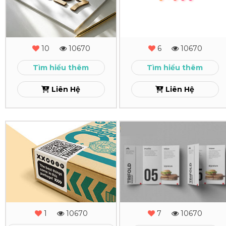
Độc
Bằng
Quyền
Khen
Theo
Xem
10
10670
6
10670
Yêu
Tìm hiểu thêm
Tìm hiểu thêm
Cầu
Liên Hệ
Liên Hệ
Xem
In
In
Nhãn
Tờ
Decal
Rơi
Xem
Xem
1
10670
7
10670