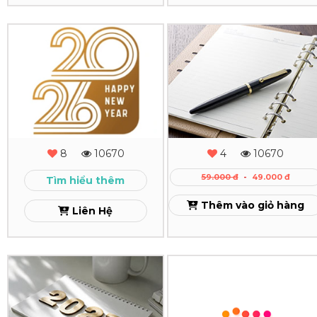
Ly
Giấy
In
In
Giá
Lịch
Sổ
Rẻ
Tết
Tay
TPHCM
Gáy
Xem
Còng
Xem
8
10670
4
10670
Cao
59.000 đ
-
49.000 đ
Tìm hiểu thêm
Cấp
Thêm vào giỏ hàng
Liên Hệ
Xem
In
In
Lịch
Bìa