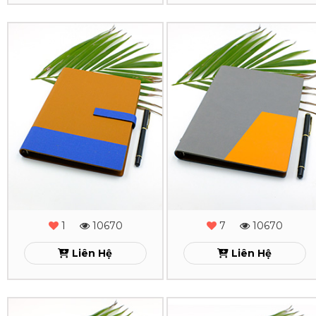
18
17
Sổ
Sổ
Xem
Xem
Da
Da
Lăn
Lăn
Sơn
Sơn
Cạnh
Cạnh
Gấp
Gấp
2
2
-
-
1
10670
7
10670
MS
MS
Liên Hệ
Liên Hệ
-
-
16
15