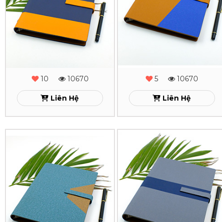
Sơn
Sơn
Cạnh
Cạnh
Gấp
Gấp
2
2
-
-
10
10670
5
10670
MS
MS
Liên Hệ
Liên Hệ
-
-
26
25
Sổ
Sổ
Xem
Xem
Da
Da
Lăn
Lăn
Sơn
Sơn
Cạnh
Cạnh