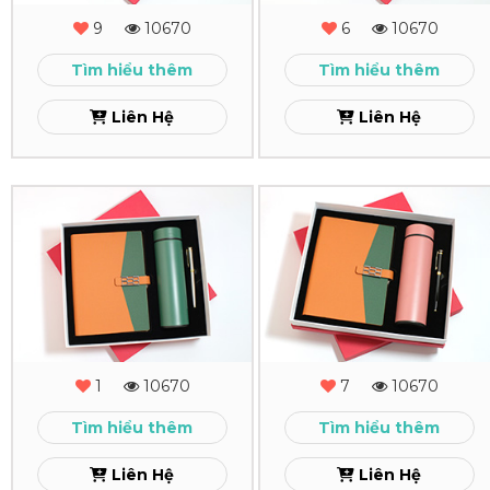
MS
MS
9
10670
6
10670
-
-
Tìm hiểu thêm
Tìm hiểu thêm
10
09
Liên Hệ
Liên Hệ
Xem
Xem
Combo
Combo
Quà
Quà
Tặng
Tặng
-
-
MS
MS
1
10670
7
10670
-
-
Tìm hiểu thêm
Tìm hiểu thêm
08
07
Liên Hệ
Liên Hệ