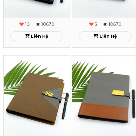
Gấp
Gấp
3
3
-
-
10
10670
5
10670
MS
MS
Liên Hệ
Liên Hệ
-
-
05
04
Sổ
Sổ
Xem
Xem
Da
Da
Lăn
Lăn
Sơn
Sơn
Cạnh
Cạnh
Gấp
Gấp
2
2