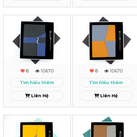
Xem
Xem
Combo
Combo
Quà
Quà
Tặng
Tặng
-
-
MS
MS
8
10670
8
10670
-
-
Tìm hiểu thêm
Tìm hiểu thêm
06
05
Liên Hệ
Liên Hệ
Xem
Xem
Combo
Combo
Quà
Quà