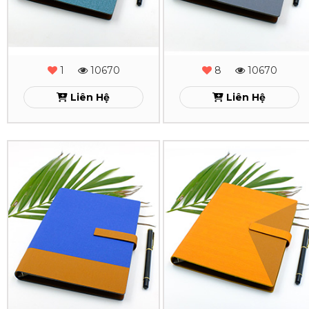
Gấp
Gấp
2
2
-
-
1
10670
8
10670
MS
MS
Liên Hệ
Liên Hệ
-
-
24
23
Sổ
Sổ
Xem
Xem
Da
Da
Lăn
Lăn
Sơn
Sơn
Cạnh
Cạnh
Gấp
Gấp