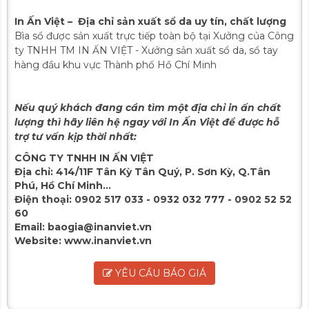
In Ấn Việt – Địa chỉ sản xuất sổ da uy tín, chất lượng
Bìa sổ được sản xuất trực tiếp toàn bộ tại Xưởng của Công
ty TNHH TM IN ẤN VIỆT - Xưởng sản xuất sổ da, sổ tay
hàng đầu khu vực Thành phố Hồ Chí Minh
Nếu quý khách đang cần tìm một địa chỉ in ấn chất
lượng thì hãy liên hệ ngay với In Ấn Việt để được hỗ
trợ tư vấn kịp thời nhất:
CÔNG TY TNHH IN ẤN VIỆT
Địa chỉ:
414/11F Tân Kỳ Tân Quý, P. Sơn Kỳ, Q.Tân
Phú, Hồ Chí Minh...
Điện thoại:
0902 517 033 - 0932 032 777 - 0902 52 52
60
Email:
baogia@inanviet.vn
Website:
www.inanviet.vn
YÊU CẦU BÁO GIÁ