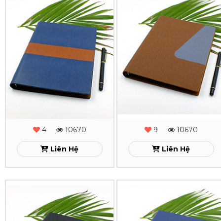
Sổ
Sổ
Xem
Xem
Da
Da
Lăn
Lăn
Sơn
Sơn
Cạnh
Cạnh
Gấp
Gấp
2
2
-
-
4
10670
9
10670
MS
MS
Liên Hệ
Liên Hệ
-
-
14
13
Sổ
Sổ
Xem
Xem
Da
Da