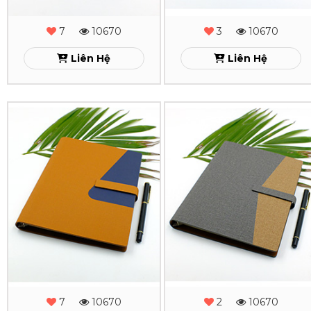
2
2
-
-
7
10670
3
10670
MS
MS
Liên Hệ
Liên Hệ
-
-
22
21
Sổ
Sổ
Xem
Xem
Da
Da
Lăn
Lăn
Sơn
Sơn
Cạnh
Cạnh
Gấp
Gấp
2
2
-
-
7
10670
2
10670