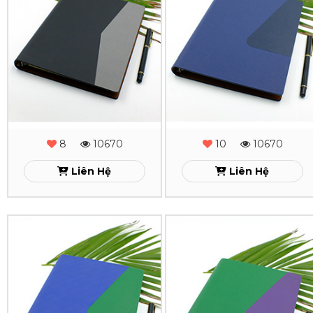
Lăn
Lăn
Sơn
Sơn
Cạnh
Cạnh
Gấp
Gấp
2
2
-
-
8
10670
10
10670
MS
MS
Liên Hệ
Liên Hệ
-
-
12
11
Sổ
Sổ
Xem
Xem
Da
Da
Lăn
Lăn
Sơn
Sơn