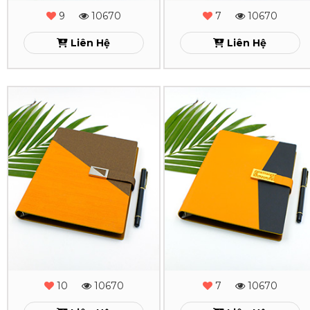
-
-
9
10670
7
10670
Phụ
Phụ
Liên Hệ
Liên Hệ
Kiện
Kiện
-
-
Sổ
Sổ
MS
MS
Da
Da
-
-
Lăn
Lăn
28
38
Sơn
Sơn
Xem
Xem
Cạnh
Cạnh
Gấp
Gấp
2
2
-
-
10
10670
7
10670
Phụ
Phụ