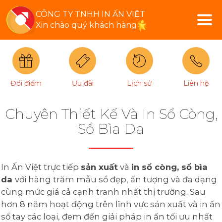
CÔNG TY TNHH IN ẤN VIỆT
Xin chào quý khách hàng
Đổi điểm
Ưu đãi
Lịch sử
Liên hệ
Chuyên Thiết Kế Và In Sổ Còng,
Sổ Bìa Da
In Ấn Việt trực tiếp
sản xuất
và
in sổ còng, sổ bìa
da
với hàng trăm mẫu sổ đẹp, ấn tượng và đa dạng
cùng mức giá cả cạnh tranh nhất thị trường. Sau
hơn 8 năm hoạt động trên lĩnh vực sản xuất và in ấn
sổ tay các loại, đem đến giải pháp in ấn tối ưu nhất