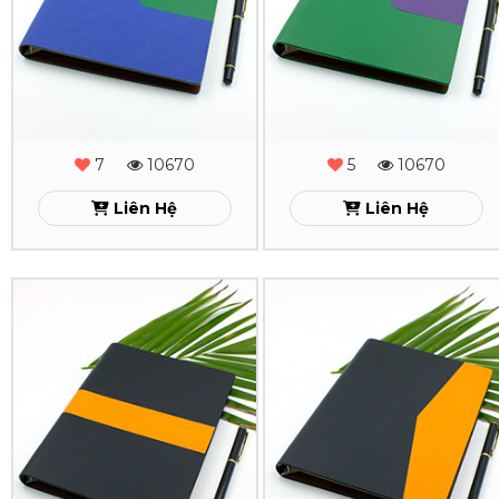
Cạnh
Cạnh
Gấp
Gấp
2
2
-
-
7
10670
5
10670
MS
MS
Liên Hệ
Liên Hệ
-
-
10
09
Sổ
Sổ
Xem
Xem
Da
Da
Lăn
Lăn
Sơn
Sơn
Cạnh
Cạnh