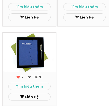
-
Cao
Tìm hiểu thêm
Tìm hiểu thêm
02
Cấp
Liên Hệ
Liên Hệ
Xem
Xem
Combo
Quà
Tặng
-
MS
3
10670
-
Tìm hiểu thêm
01
Liên Hệ
Xem