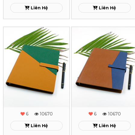
MS
MS
Liên Hệ
Liên Hệ
-
-
20
19
Sổ
Sổ
Xem
Xem
Da
Da
Lăn
Lăn
Sơn
Sơn
Cạnh
Cạnh
Gấp
Gấp
2
2
-
-
6
10670
6
10670
MS
MS
Liên Hệ
Liên Hệ
-
-