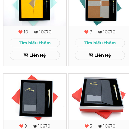
Tặng
Tặng
-
-
MS
MS
10
10670
7
10670
-
-
Tìm hiểu thêm
Tìm hiểu thêm
04
03
Liên Hệ
Liên Hệ
Xem
Xem
Combo
Combo
Quà
Quà
Tặng
Tặng
-
Sổ
MS
Tay
9
10670
3
10670