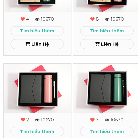
-
-
MS
MS
4
10670
8
10670
-
-
Tìm hiểu thêm
Tìm hiểu thêm
18
17
Liên Hệ
Liên Hệ
Xem
Xem
Combo
Combo
Quà
Quà
Tặng
Tặng
-
-
MS
MS
2
10670
7
10670
-
-
Tìm hiểu thêm
Tìm hiểu thêm