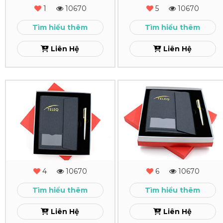
MS
MS
1
10670
5
10670
-
-
Tìm hiểu thêm
Tìm hiểu thêm
04
03
Liên Hệ
Liên Hệ
Xem
Xem
Combo
Combo
Quà
Quà
Tặng
Tặng
-
Sổ
MS
Tay
4
10670
6
10670
-
Cao
Tìm hiểu thêm
Tìm hiểu thêm
02
Cấp
Liên Hệ
Liên Hệ