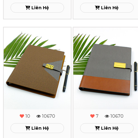
MS
MS
Liên Hệ
Liên Hệ
-
-
05
04
Sổ
Sổ
Xem
Xem
Da
Da
Lăn
Lăn
Sơn
Sơn
Cạnh
Cạnh
Gấp
Gấp
2
2
-
-
10
10670
7
10670
Phụ
Phụ
Liên Hệ
Liên Hệ
Kiện
Kiện