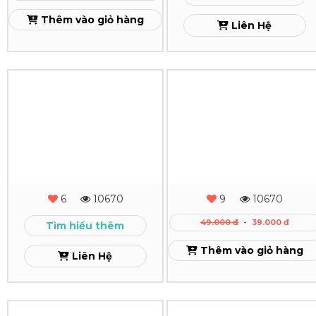
TƯ VẤN BÁO GIÁ
In
In
Sổ
Sổ
Tay
Tay
Bìa
Bồi
Cứng
Bìa
4
10670
6
10670
Theo
Cứng
35.000 đ
-
29.000 đ
Tìm hiểu thêm
Yêu
Dán
Thêm vào giỏ hàng
Liên Hệ
Cầu
Gáy
Xem
Xem
In
In