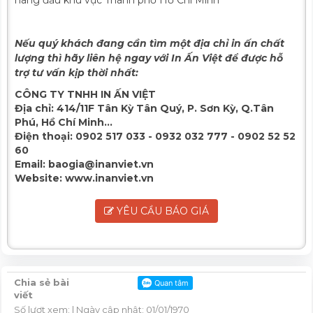
Nếu quý khách đang cần tìm một địa chỉ in ấn chất
lượng thì hãy liên hệ ngay với In Ấn Việt để được hỗ
trợ tư vấn kịp thời nhất:
CÔNG TY TNHH IN ẤN VIỆT
Địa chỉ:
414/11F Tân Kỳ Tân Quý, P. Sơn Kỳ, Q.Tân
Phú, Hồ Chí Minh...
Điện thoại:
0902 517 033 - 0932 032 777 - 0902 52 52
60
Email:
baogia@inanviet.vn
Website:
www.inanviet.vn
YÊU CẦU BÁO GIÁ
Chia sẻ bài
viết
Số lượt xem:
| Ngày cập nhật: 01/01/1970