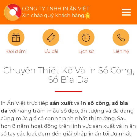
CÔNG TY TNHH IN ẤN VIỆT
Xin chào quý khách hàng
Đổi điểm
Ưu đãi
Lịch sử
Liên hệ
Chuyên Thiết Kế Và In Sổ Còng,
Sổ Bìa Da
In Ấn Việt trực tiếp
sản xuất
và
in sổ còng, sổ bìa
da
với hàng trăm mẫu sổ đẹp, ấn tượng và đa dạng
cùng mức giá cả cạnh tranh nhất thị trường. Sau
hơn 8 năm hoạt động trên lĩnh vực sản xuất và in ấn
sổ tay các loại, đem đến giải pháp in ấn tối ưu nhất