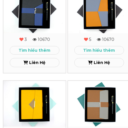
Quà
Quà
Tặng
Tặng
-
-
MS
MS
3
10670
5
10670
-
-
Tìm hiểu thêm
Tìm hiểu thêm
06
05
Liên Hệ
Liên Hệ
Xem
Xem
Combo
Combo
Quà
Quà
Tặng
Tặng
-
-