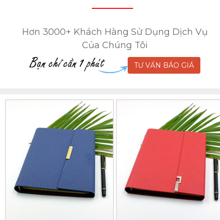
Hơn 3000+ Khách Hàng Sử Dụng Dịch Vụ
Của Chúng Tôi
TƯ VẤN BÁO GIÁ
Sổ
Sổ
Da
Da
Lăn
Lăn
Sơn
Sơn
Cạnh
Cạnh
Gấp
Gấp
3
3