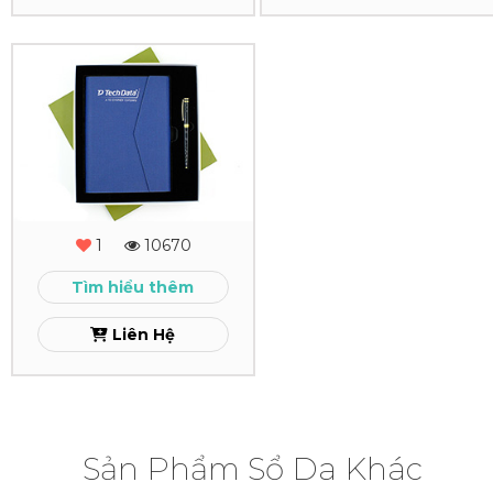
Xem
Xem
Combo
Quà
Tặng
-
MS
1
10670
-
Tìm hiểu thêm
01
Liên Hệ
Xem
Sản Phẩm Sổ Da Khác