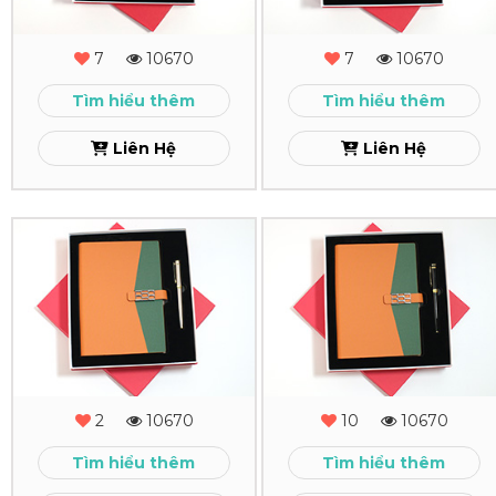
-
-
MS
MS
7
10670
7
10670
-
-
Tìm hiểu thêm
Tìm hiểu thêm
12
11
Liên Hệ
Liên Hệ
Xem
Xem
Combo
Combo
Quà
Quà
Tặng
Tặng
-
-
MS
MS
2
10670
10
10670
-
-
Tìm hiểu thêm
Tìm hiểu thêm
10
09