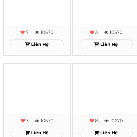
Gấp
Liên Hệ
2
-
10
10670
MS
20000 đ
-
19000 đ
-
Thêm vào giỏ hàng
27
Xem
Sổ
Sổ
Da
Da
Lăn
Lăn
Sơn
Sơn
Cạnh
Cạnh
7
10670
3
10670
Gấp
Gấp