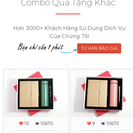
Combo Quà Tặng Khác
Hơn 3000+ Khách Hàng Sử Dụng Dịch Vụ
Của Chúng Tôi
TƯ VẤN BÁO GIÁ
Combo
Combo
Quà
Quà
Tặng
Tặng
-
-
MS
MS
10
10670
9
10670
-
-