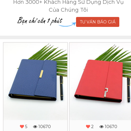
Hơn 3000+ Khách Hàng Sử Dụng Dịch Vụ
Của Chúng Tôi
TƯ VẤN BÁO GIÁ
Sổ
Sổ
Da
Da
Lăn
Lăn
Sơn
Sơn
Cạnh
Cạnh
Gấp
Gấp
3
3
-
-
5
10670
2
10670