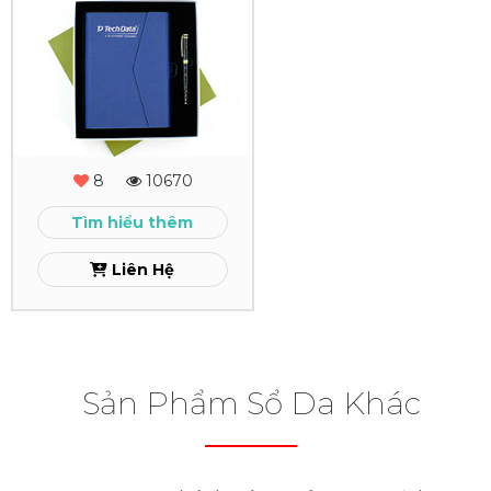
Combo
Quà
Tặng
-
MS
8
10670
-
Tìm hiểu thêm
01
Liên Hệ
Xem
Sản Phẩm Sổ Da Khác