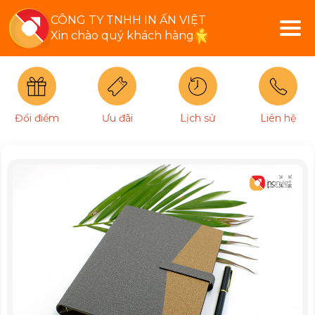
CÔNG TY TNHH IN ẤN VIỆT
Xin chào quý khách hàng
Đổi điểm
Ưu đãi
Lịch sử
Liên hệ