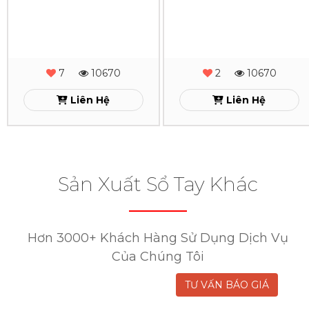
-
-
MS
MS
Sổ
Sổ
-
-
Da
Da
08
07
Lăn
Lăn
Sơn
Sơn
Xem
Xem
Cạnh
Cạnh
7
10670
2
10670
Gấp
Gấp
Liên Hệ
Liên Hệ
2
2
-
-
MS
MS
Sản Xuất Sổ Tay Khác
-
-
06
01
Hơn 3000+ Khách Hàng Sử Dụng Dịch Vụ