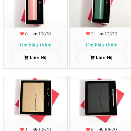
Tặng
Tặng
-
-
MS
MS
6
10670
3
10670
-
-
Tìm hiểu thêm
Tìm hiểu thêm
14
13
Liên Hệ
Liên Hệ
Xem
Xem
Combo
Combo
Quà
Quà
Tặng
Tặng
-
-
MS
MS
3
10670
5
10670