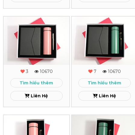
Xem
Xem
Combo
Combo
Quà
Quà
Tặng
Tặng
-
-
MS
MS
3
10670
7
10670
-
-
Tìm hiểu thêm
Tìm hiểu thêm
16
15
Liên Hệ
Liên Hệ
Xem
Xem
Combo
Combo
Quà
Quà