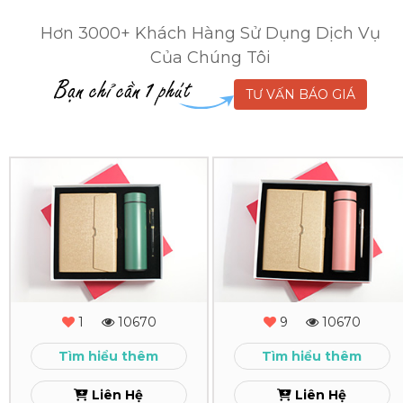
Hơn 3000+ Khách Hàng Sử Dụng Dịch Vụ
Của Chúng Tôi
TƯ VẤN BÁO GIÁ
Combo
Combo
Quà
Quà
Tặng
Tặng
-
-
MS
MS
1
10670
9
10670
-
-
Tìm hiểu thêm
Tìm hiểu thêm
18
17
Liên Hệ
Liên Hệ