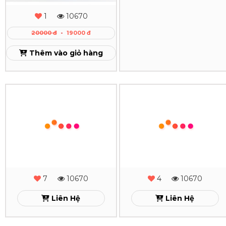
-
1
10670
9
10670
MS
20000 đ
-
19000 đ
Liên Hệ
-
Thêm vào giỏ hàng
27
Xem
Sổ
Sổ
Da
Da
Lăn
Lăn
Sơn
Sơn
Cạnh
Cạnh
Gấp
Gấp
2
2
-
-