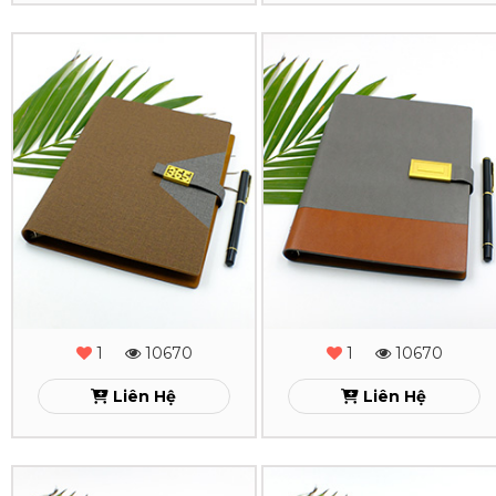
05
04
Sổ
Sổ
Xem
Xem
Da
Da
Lăn
Lăn
Sơn
Sơn
Cạnh
Cạnh
Gấp
Gấp
2
2
-
-
1
10670
1
10670
Phụ
Phụ
Liên Hệ
Liên Hệ
Kiện
Kiện
-
-