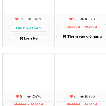
In
In
Sổ
Sổ
Tay
Tay
Dán
Da
Gáy
Dán
10
10670
7
10670
Gáy
Xem
49.000 đ
-
39.000 đ
Tìm hiểu thêm
Xem
Thêm vào giỏ hàng
Liên Hệ
In
In
Sổ
Sổ
Tay
Tay