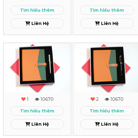
-
-
Tìm hiểu thêm
Tìm hiểu thêm
12
11
Liên Hệ
Liên Hệ
Xem
Xem
Combo
Combo
Quà
Quà
Tặng
Tặng
-
-
MS
MS
1
10670
2
10670
-
-
Tìm hiểu thêm
Tìm hiểu thêm
10
09
Liên Hệ
Liên Hệ
Xem
Xem