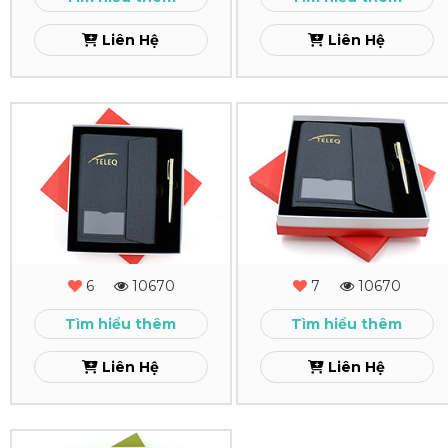
04
03
Liên Hệ
Liên Hệ
Xem
Xem
Combo
Combo
Quà
Quà
Tặng
Tặng
-
Sổ
MS
Tay
6
10670
7
10670
-
Cao
Tìm hiểu thêm
Tìm hiểu thêm
02
Cấp
Liên Hệ
Liên Hệ
Xem
Xem