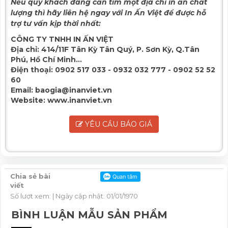
Nếu quý khách đang cần tìm một địa chỉ in ấn chất
lượng thì hãy liên hệ ngay với In Ấn Việt để được hỗ
trợ tư vấn kịp thời nhất:
CÔNG TY TNHH IN ẤN VIỆT
Địa chỉ:
414/11F Tân Kỳ Tân Quý, P. Sơn Kỳ, Q.Tân
Phú, Hồ Chí Minh...
Điện thoại:
0902 517 033 - 0932 032 777 - 0902 52 52
60
Email:
baogia@inanviet.vn
Website:
www.inanviet.vn
YÊU CẦU BÁO GIÁ
Chia sẻ bài
viết
Số lượt xem:
| Ngày cập nhật: 01/01/1970
BÌNH LUẬN MẪU SẢN PHẨM