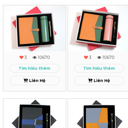
Combo
Combo
Quà
Quà
Tặng
Tặng
-
-
MS
MS
3
10670
3
10670
-
-
Tìm hiểu thêm
Tìm hiểu thêm
08
07
Liên Hệ
Liên Hệ
Xem
Xem
Combo
Combo
Quà
Quà
Tặng
Tặng