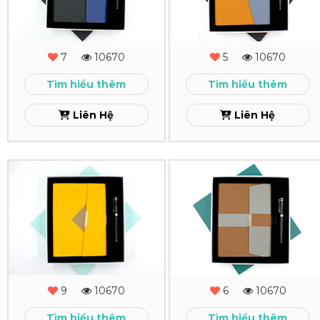
-
-
MS
MS
7
10670
5
10670
-
-
Tìm hiểu thêm
Tìm hiểu thêm
06
05
Liên Hệ
Liên Hệ
Xem
Xem
Combo
Combo
Quà
Quà
Tặng
Tặng
-
-
MS
MS
9
10670
6
10670
-
-
Tìm hiểu thêm
Tìm hiểu thêm