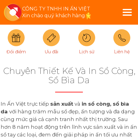
CÔNG TY TNHH IN ẤN VIỆT
Xin chào quý khách hàng
Đổi điểm
Ưu đãi
Lịch sử
Liên hệ
Chuyên Thiết Kế Và In Sổ Còng,
Sổ Bìa Da
In Ấn Việt trực tiếp
sản xuất
và
in sổ còng, sổ bìa
da
với hàng trăm mẫu sổ đẹp, ấn tượng và đa dạng
cùng mức giá cả cạnh tranh nhất thị trường. Sau
hơn 8 năm hoạt động trên lĩnh vực sản xuất và in ấn
sổ tay các loại, đem đến giải pháp in ấn tối ưu nhất