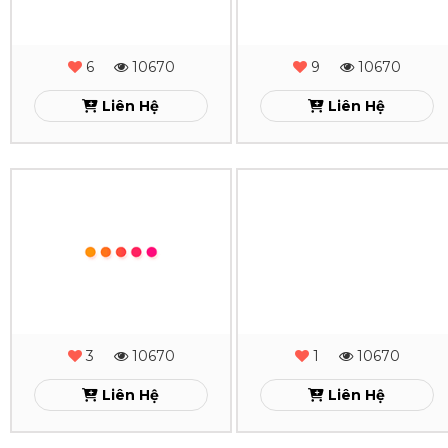
Lăn
Lăn
Sơn
Sơn
Cạnh
Cạnh
Gấp
Gấp
2
2
-
-
6
10670
9
10670
MS
MS
Liên Hệ
Liên Hệ
-
-
26
25
Sổ
Sổ
Xem
Xem
Da
Da
Lăn
Lăn
Sơn
Sơn