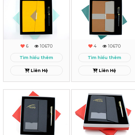
Quà
Quà
Tặng
Tặng
-
-
MS
MS
6
10670
4
10670
-
-
Tìm hiểu thêm
Tìm hiểu thêm
04
03
Liên Hệ
Liên Hệ
Xem
Xem
Combo
Combo
Quà
Quà
Tặng
Tặng
-
Sổ