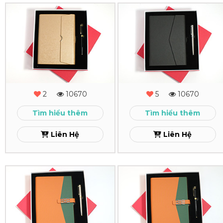
Combo
Combo
Quà
Quà
Tặng
Tặng
-
-
MS
MS
2
10670
5
10670
-
-
Tìm hiểu thêm
Tìm hiểu thêm
12
11
Liên Hệ
Liên Hệ
Xem
Xem
Combo
Combo
Quà
Quà
Tặng
Tặng