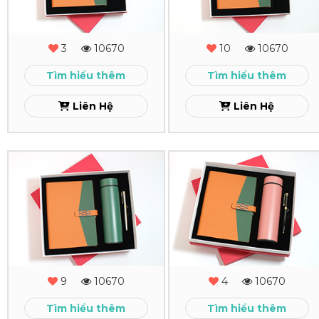
-
-
MS
MS
3
10670
10
10670
-
-
Tìm hiểu thêm
Tìm hiểu thêm
10
09
Liên Hệ
Liên Hệ
Xem
Xem
Combo
Combo
Quà
Quà
Tặng
Tặng
-
-
MS
MS
9
10670
4
10670
-
-
Tìm hiểu thêm
Tìm hiểu thêm