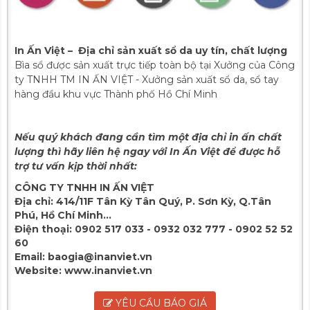
In Ấn Việt – Địa chỉ sản xuất sổ da uy tín, chất lượng
Bìa sổ được sản xuất trực tiếp toàn bộ tại Xưởng của Công
ty TNHH TM IN ẤN VIỆT - Xưởng sản xuất sổ da, sổ tay
hàng đầu khu vực Thành phố Hồ Chí Minh
Nếu quý khách đang cần tìm một địa chỉ in ấn chất
lượng thì hãy liên hệ ngay với In Ấn Việt để được hỗ
trợ tư vấn kịp thời nhất:
CÔNG TY TNHH IN ẤN VIỆT
Địa chỉ:
414/11F Tân Kỳ Tân Quý, P. Sơn Kỳ, Q.Tân
Phú, Hồ Chí Minh...
Điện thoại:
0902 517 033 - 0932 032 777 - 0902 52 52
60
Email:
baogia@inanviet.vn
Website:
www.inanviet.vn
YÊU CẦU BÁO GIÁ