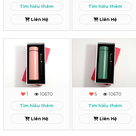
-
-
Tìm hiểu thêm
Tìm hiểu thêm
16
15
Liên Hệ
Liên Hệ
Xem
Xem
Combo
Combo
Quà
Quà
Tặng
Tặng
-
-
MS
MS
1
10670
5
10670
-
-
Tìm hiểu thêm
Tìm hiểu thêm
14
13
Liên Hệ
Liên Hệ
Xem
Xem