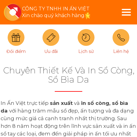
CÔNG TY TNHH IN ẤN VIỆT
Xin chào quý khách hàng
Đổi điểm
Ưu đãi
Lịch sử
Liên hệ
Chuyên Thiết Kế Và In Sổ Còng,
Sổ Bìa Da
In Ấn Việt trực tiếp
sản xuất
và
in sổ còng, sổ bìa
da
với hàng trăm mẫu sổ đẹp, ấn tượng và đa dạng
cùng mức giá cả cạnh tranh nhất thị trường. Sau
hơn 8 năm hoạt động trên lĩnh vực sản xuất và in ấn
sổ tay các loại, đem đến giải pháp in ấn tối ưu nhất