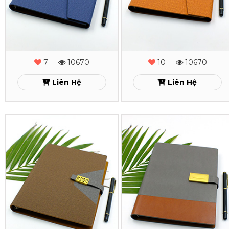
Cạnh
Cạnh
Gấp
Gấp
3
3
-
-
7
10670
10
10670
MS
MS
Liên Hệ
Liên Hệ
-
-
05
04
Sổ
Sổ
Xem
Xem
Da
Da
Lăn
Lăn
Sơn
Sơn
Cạnh
Cạnh
Gấp
Gấp