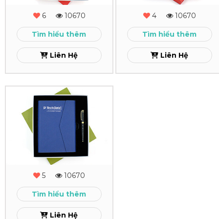
MS
Tay
6
10670
4
10670
-
Cao
Tìm hiểu thêm
Tìm hiểu thêm
02
Cấp
Liên Hệ
Liên Hệ
Xem
Xem
Combo
Quà
Tặng
-
MS
5
10670
-
Tìm hiểu thêm
01
Liên Hệ