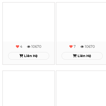
Cạnh
Cạnh
Gấp
Gấp
2
2
-
-
3
10670
1
10670
MS
MS
Liên Hệ
Liên Hệ
-
-
24
23
Sổ
Sổ
Xem
Xem
Da
Da
Lăn
Lăn
Sơn
Sơn
Cạnh
Cạnh
4
10670
7
10670