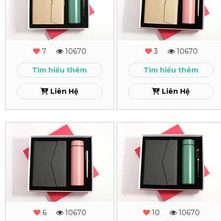
Tặng
Tặng
-
-
MS
MS
7
10670
3
10670
-
-
Tìm hiểu thêm
Tìm hiểu thêm
18
17
Liên Hệ
Liên Hệ
Xem
Xem
Combo
Combo
Quà
Quà
Tặng
Tặng
-
-
MS
MS
6
10670
10
10670