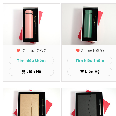
Combo
Combo
Quà
Quà
Tặng
Tặng
-
-
MS
MS
10
10670
2
10670
-
-
Tìm hiểu thêm
Tìm hiểu thêm
14
13
Liên Hệ
Liên Hệ
Xem
Xem
Combo
Combo
Quà
Quà
Tặng
Tặng