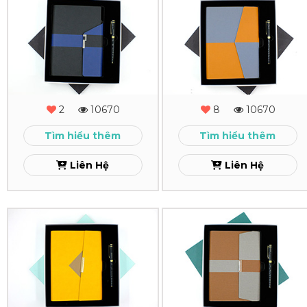
Combo
Combo
Quà
Quà
Tặng
Tặng
-
-
MS
MS
2
10670
8
10670
-
-
Tìm hiểu thêm
Tìm hiểu thêm
06
05
Liên Hệ
Liên Hệ
Xem
Xem
Combo
Combo
Quà
Quà
Tặng
Tặng
-
-