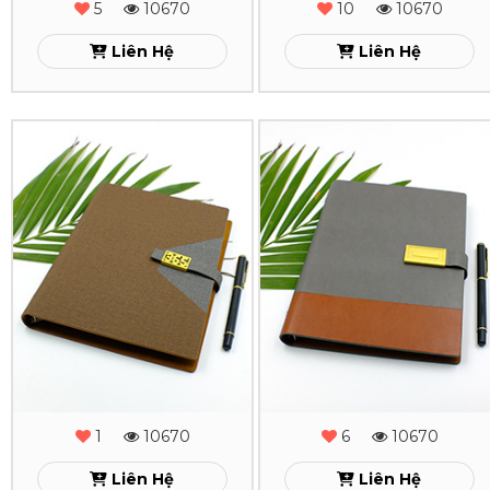
-
-
5
10670
10
10670
MS
MS
Liên Hệ
Liên Hệ
-
-
05
04
Sổ
Sổ
Xem
Xem
Da
Da
Lăn
Lăn
Sơn
Sơn
Cạnh
Cạnh
Gấp
Gấp
2
2
-
-
1
10670
6
10670
Phụ
Phụ
Liên Hệ
Liên Hệ