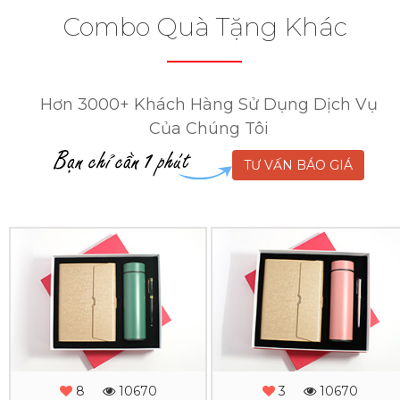
Combo Quà Tặng Khác
Hơn 3000+ Khách Hàng Sử Dụng Dịch Vụ
Của Chúng Tôi
TƯ VẤN BÁO GIÁ
Combo
Combo
Quà
Quà
Tặng
Tặng
-
-
MS
MS
8
10670
3
10670