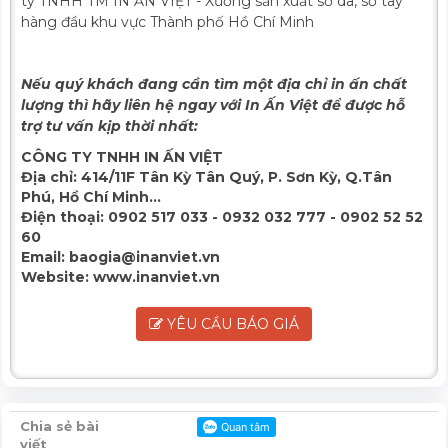
ty TNHH TM IN ẤN VIỆT - Xưởng sản xuất sổ da, sổ tay
hàng đầu khu vực Thành phố Hồ Chí Minh
Nếu quý khách đang cần tìm một địa chỉ in ấn chất
lượng thì hãy liên hệ ngay với In Ấn Việt để được hỗ
trợ tư vấn kịp thời nhất:
CÔNG TY TNHH IN ẤN VIỆT
Địa chỉ:
414/11F Tân Kỳ Tân Quý, P. Sơn Kỳ, Q.Tân
Phú, Hồ Chí Minh...
Điện thoại:
0902 517 033 - 0932 032 777 - 0902 52 52
60
Email:
baogia@inanviet.vn
Website:
www.inanviet.vn
YÊU CẦU BÁO GIÁ
Chia sẻ bài
viết