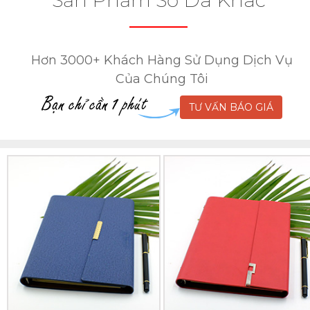
Hơn 3000+ Khách Hàng Sử Dụng Dịch Vụ
Của Chúng Tôi
TƯ VẤN BÁO GIÁ
Sổ
Sổ
Da
Da
Lăn
Lăn
Sơn
Sơn
Cạnh
Cạnh
Gấp
Gấp