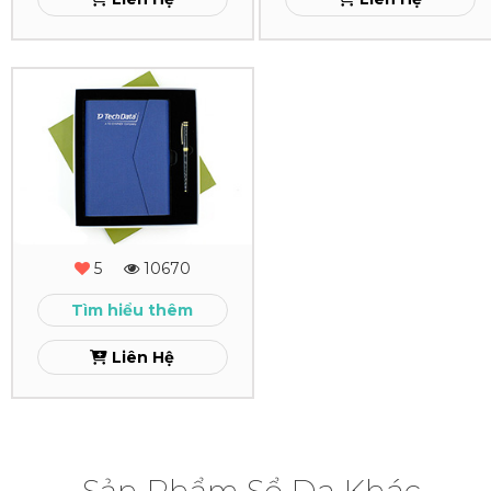
Xem
Xem
Combo
Quà
Tặng
-
MS
5
10670
-
Tìm hiểu thêm
01
Liên Hệ
Xem
Sản Phẩm Sổ Da Khác