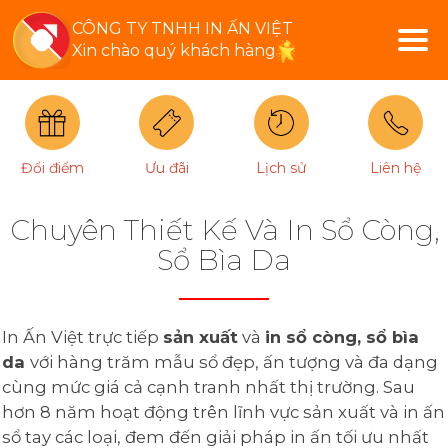
CÔNG TY TNHH IN ẤN VIỆT
Xin chào quý khách hàng
Đổi điểm
Ưu đãi
Lịch sử
Liên hệ
Chuyên Thiết Kế Và In Sổ Còng,
Sổ Bìa Da
In Ấn Việt trực tiếp
sản xuất
và
in sổ còng, sổ bìa
da
với hàng trăm mẫu sổ đẹp, ấn tượng và đa dạng
cùng mức giá cả cạnh tranh nhất thị trường. Sau
hơn 8 năm hoạt động trên lĩnh vực sản xuất và in ấn
sổ tay các loại, đem đến giải pháp in ấn tối ưu nhất