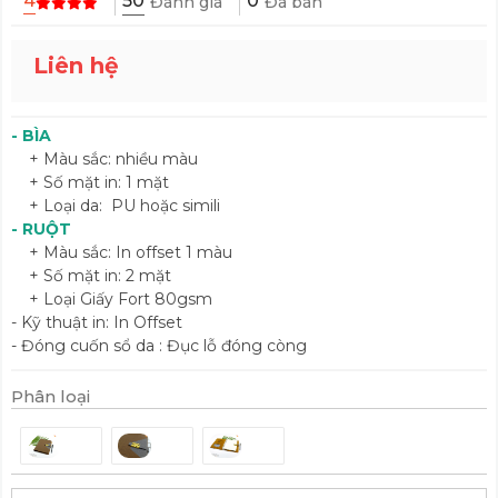
50
4
0
Đánh giá
Đã bán
Liên hệ
- BÌA
+ Màu sắc: nhiều màu
+ Số mặt in: 1 mặt
+ Loại da: PU hoặc simili
- RUỘT
+ Màu sắc: In offset 1 màu
+ Số mặt in: 2 mặt
+ Loại Giấy Fort 80gsm
- Kỹ thuật in: In Offset
- Đóng cuốn sổ da : Đục lỗ đóng còng
Phân loại