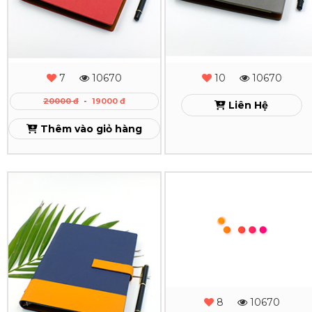
Xem
Gấp
2
-
7
10670
10
10670
MS
20000 đ
-
19000 đ
Liên Hệ
-
Thêm vào giỏ hàng
27
Xem
Sổ
Sổ
Da
Da
Lăn
Lăn
Sơn
Sơn
Cạnh
Cạnh