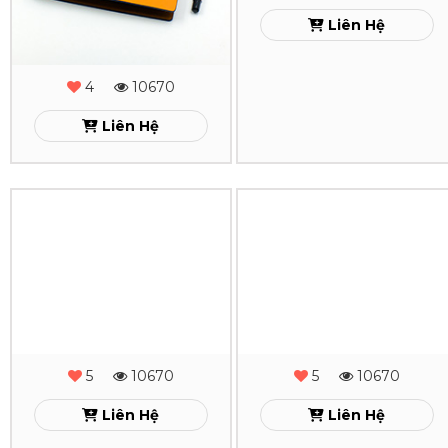
Gấp
Gấp
2
2
-
-
4
10670
8
10670
MS
MS
Liên Hệ
Liên Hệ
-
-
26
25
Sổ
Sổ
Xem
Xem
Da
Da
Lăn
Lăn
Sơn
Sơn
Cạnh
Cạnh
5
10670
5
10670
Gấp
Gấp
Liên Hệ
Liên Hệ
2
2