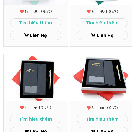
MS
MS
8
10670
6
10670
-
-
Tìm hiểu thêm
Tìm hiểu thêm
04
03
Liên Hệ
Liên Hệ
Xem
Xem
Combo
Combo
Quà
Quà
Tặng
Tặng
-
Sổ
MS
Tay
5
10670
5
10670
-
Cao
Tìm hiểu thêm
Tìm hiểu thêm
02
Cấp
Liên Hệ
Liên Hệ