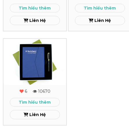
-
Cao
Tìm hiểu thêm
Tìm hiểu thêm
02
Cấp
Liên Hệ
Liên Hệ
Xem
Xem
Combo
Quà
Tặng
-
MS
6
10670
-
Tìm hiểu thêm
01
Liên Hệ
Xem