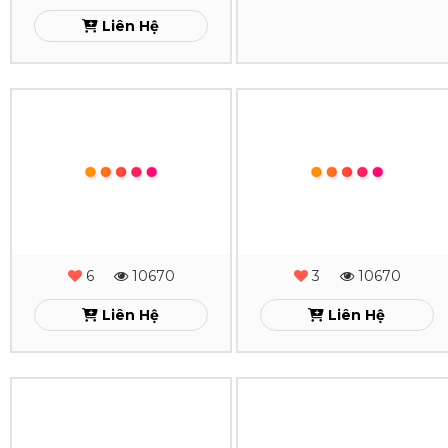
MS
MS
Liên Hệ
Liên Hệ
-
-
20
19
Sổ
Sổ
Xem
Xem
Da
Da
Lăn
Lăn
Sơn
Sơn
Cạnh
Cạnh
Gấp
Gấp
2
2
-
-
6
10670
3
10670
MS
MS
Liên Hệ
Liên Hệ
-
-