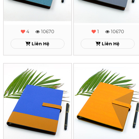
Gấp
Gấp
2
2
-
-
4
10670
1
10670
MS
MS
Liên Hệ
Liên Hệ
-
-
24
23
Sổ
Sổ
Xem
Xem
Da
Da
Lăn
Lăn
Sơn
Sơn
Cạnh
Cạnh
Gấp
Gấp