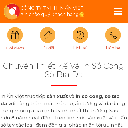
CÔNG TY TNHH IN ẤN VIỆT
Xin chào quý khách hàng
Đổi điểm
Ưu đãi
Lịch sử
Liên hệ
Chuyên Thiết Kế Và In Sổ Còng,
Sổ Bìa Da
In Ấn Việt trực tiếp
sản xuất
và
in sổ còng, sổ bìa
da
với hàng trăm mẫu sổ đẹp, ấn tượng và đa dạng
cùng mức giá cả cạnh tranh nhất thị trường. Sau
hơn 8 năm hoạt động trên lĩnh vực sản xuất và in ấn
sổ tay các loại, đem đến giải pháp in ấn tối ưu nhất