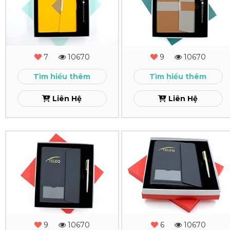
Tặng
Tặng
-
-
MS
MS
7
10670
9
10670
-
-
Tìm hiểu thêm
Tìm hiểu thêm
04
03
Liên Hệ
Liên Hệ
Xem
Xem
Combo
Combo
Quà
Quà
Tặng
Tặng
-
Sổ
MS
Tay
9
10670
6
10670