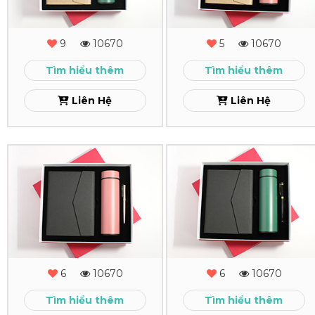
-
-
MS
MS
9
10670
5
10670
-
-
Tìm hiểu thêm
Tìm hiểu thêm
18
17
Liên Hệ
Liên Hệ
Xem
Xem
Combo
Combo
Quà
Quà
Tặng
Tặng
-
-
MS
MS
6
10670
6
10670
-
-
Tìm hiểu thêm
Tìm hiểu thêm