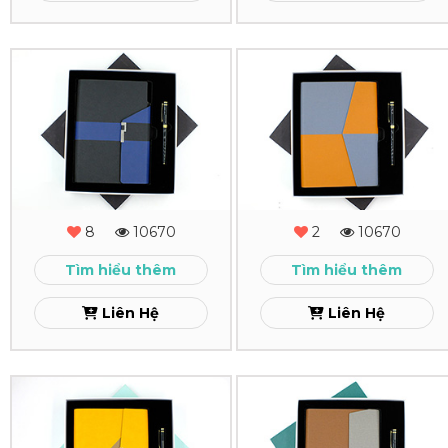
Xem
Xem
Combo
Combo
Quà
Quà
Tặng
Tặng
-
-
MS
MS
8
10670
2
10670
-
-
Tìm hiểu thêm
Tìm hiểu thêm
06
05
Liên Hệ
Liên Hệ
Xem
Xem
Combo
Combo
Quà
Quà