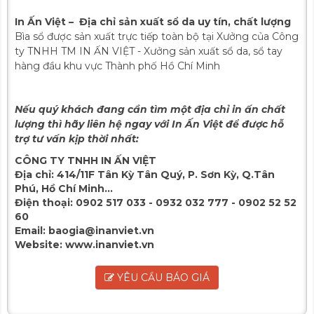
In Ấn Việt – Địa chỉ sản xuất sổ da uy tín, chất lượng
Bìa sổ được sản xuất trực tiếp toàn bộ tại Xưởng của Công
ty TNHH TM IN ẤN VIỆT - Xưởng sản xuất sổ da, sổ tay
hàng đầu khu vực Thành phố Hồ Chí Minh
Nếu quý khách đang cần tìm một địa chỉ in ấn chất
lượng thì hãy liên hệ ngay với In Ấn Việt để được hỗ
trợ tư vấn kịp thời nhất:
CÔNG TY TNHH IN ẤN VIỆT
Địa chỉ:
414/11F Tân Kỳ Tân Quý, P. Sơn Kỳ, Q.Tân
Phú, Hồ Chí Minh...
Điện thoại:
0902 517 033 - 0932 032 777 - 0902 52 52
60
Email:
baogia@inanviet.vn
Website:
www.inanviet.vn
YÊU CẦU BÁO GIÁ