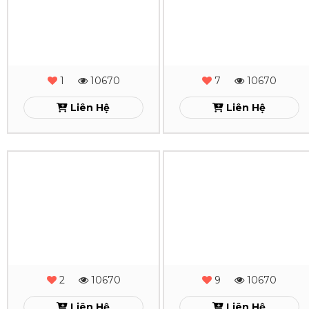
18
17
Sổ
Sổ
Xem
Xem
Da
Da
Lăn
Lăn
Sơn
Sơn
Cạnh
Cạnh
Gấp
Gấp
2
2
-
-
1
10670
7
10670
MS
MS
Liên Hệ
Liên Hệ
-
-
16
15