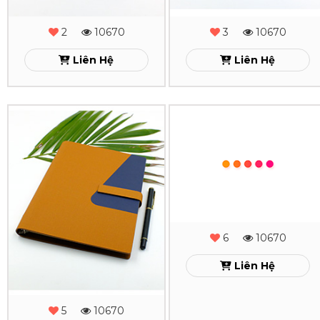
2
2
-
-
2
10670
3
10670
MS
MS
Liên Hệ
Liên Hệ
-
-
22
21
Sổ
Sổ
Xem
Xem
Da
Da
Lăn
Lăn
Sơn
Sơn
Cạnh
Cạnh
Gấp
Gấp
2
2
-
-
5
10670
6
10670