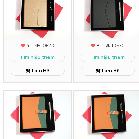
Quà
Quà
Tặng
Tặng
-
-
MS
MS
4
10670
8
10670
-
-
Tìm hiểu thêm
Tìm hiểu thêm
12
11
Liên Hệ
Liên Hệ
Xem
Xem
Combo
Combo
Quà
Quà
Tặng
Tặng
-
-