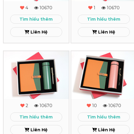
MS
MS
4
10670
1
10670
-
-
Tìm hiểu thêm
Tìm hiểu thêm
10
09
Liên Hệ
Liên Hệ
Xem
Xem
Combo
Combo
Quà
Quà
Tặng
Tặng
-
-
MS
MS
2
10670
10
10670
-
-
Tìm hiểu thêm
Tìm hiểu thêm
08
07
Liên Hệ
Liên Hệ