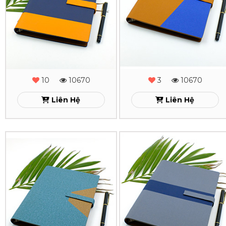
Sơn
Sơn
Cạnh
Cạnh
Gấp
Gấp
2
2
-
-
10
10670
3
10670
MS
MS
Liên Hệ
Liên Hệ
-
-
26
25
Sổ
Sổ
Xem
Xem
Da
Da
Lăn
Lăn
Sơn
Sơn
Cạnh
Cạnh