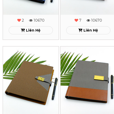
Gấp
Gấp
3
3
-
-
2
10670
7
10670
MS
MS
Liên Hệ
Liên Hệ
-
-
05
04
Sổ
Sổ
Xem
Xem
Da
Da
Lăn
Lăn
Sơn
Sơn
Cạnh
Cạnh
Gấp
Gấp
2
2